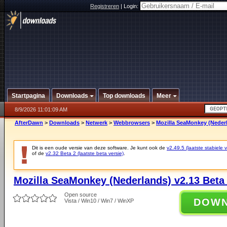
Registreren
|
Login:
Startpagina
Downloads
Top downloads
Meer
8/9/2026 11:01:09 AM
AfterDawn
>
Downloads
>
Netwerk
>
Webbrowsers
>
Mozilla SeaMonkey (Nederl
Dit is een oude versie van deze software. Je kunt ook de
v2.49.5 (laatste stabiele v
of de
v2.32 Beta 2 (laatste beta versie)
.
Mozilla SeaMonkey (Nederlands) v2.13 Beta
Open source
DOW
Vista / Win10 / Win7 / WinXP