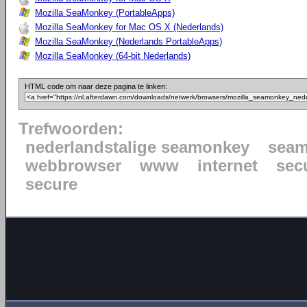
Mozilla SeaMonkey (PortableApps)
Mozilla SeaMonkey for Mac OS X (Nederlands)
Mozilla SeaMonkey (Nederlands PortableApps)
Mozilla SeaMonkey (64-bit Nederlands)
HTML code om naar deze pagina te linken:
Trefwoorden:
nederlandstalige seamonkey
sea
webbrowser
www
internet
sec
secure