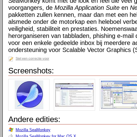
SeaMonkey komt met de look en feel die veel g
voorgangers, de
Mozilla Application Suite
en
Ne
pakketten zullen kennen, maar dan met een hel
alsmede onder de motorkap een heleboel verbe
veiligheid, stabiliteit en prestaties. Noemensw
herorganiseren van tabbladen, phishing e-mail 
voor een enkele gedeelde inbox bij meerdere a
ondersteuning voor Scalable Vector Graphics 
Stel een correctie voor
Screenshots:
Andere edities:
Mozilla SeaMonkey
Mozilla SeaMonkey for Mac OS X