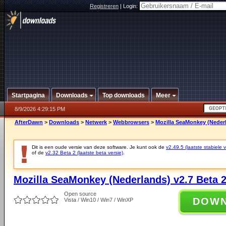
Registreren
|
Login:
Startpagina
Downloads
Top downloads
Meer
8/9/2026 4:29:15 PM
AfterDawn
>
Downloads
>
Netwerk
>
Webbrowsers
>
Mozilla SeaMonkey (Nederl
Dit is een oude versie van deze software. Je kunt ook de
v2.49.5 (laatste stabiele v
of de
v2.32 Beta 2 (laatste beta versie)
.
Mozilla SeaMonkey (Nederlands) v2.7 Beta 
Open source
DOW
Vista / Win10 / Win7 / WinXP