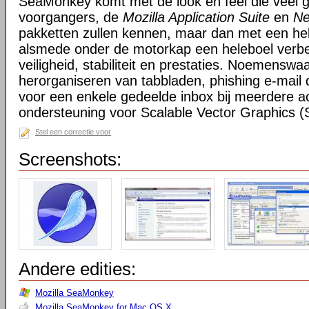
SeaMonkey komt met de look en feel die veel g
voorgangers, de
Mozilla Application Suite
en
Ne
pakketten zullen kennen, maar dan met een hel
alsmede onder de motorkap een heleboel verbe
veiligheid, stabiliteit en prestaties. Noemensw
herorganiseren van tabbladen, phishing e-mail 
voor een enkele gedeelde inbox bij meerdere a
ondersteuning voor Scalable Vector Graphics 
Stel een correctie voor
Screenshots:
Andere edities:
Mozilla SeaMonkey
Mozilla SeaMonkey for Mac OS X