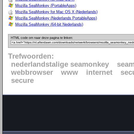
Mozilla SeaMonkey (PortableApps)
Mozilla SeaMonkey for Mac OS X (Nederlands)
Mozilla SeaMonkey (Nederlands PortableApps)
Mozilla SeaMonkey (64-bit Nederlands)
HTML code om naar deze pagina te linken:
Trefwoorden:
nederlandstalige seamonkey
sea
webbrowser
www
internet
sec
secure