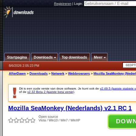
Registreren
|
Login:
Startpagina
Downloads
Top downloads
Meer
8/6/2026 2:05:23 PM
AfterDawn
>
Downloads
>
Netwerk
>
Webbrowsers
>
Mozilla SeaMonkey (Nederl
Dit is een oude versie van deze software. Je kunt ook de
v2.49.5 (laatste stabiele v
of de
v2.32 Beta 2 (laatste beta versie)
.
Mozilla SeaMonkey (Nederlands) v2.1 RC 1
Open source
DOW
Vista / Win10 / Win7 / WinXP