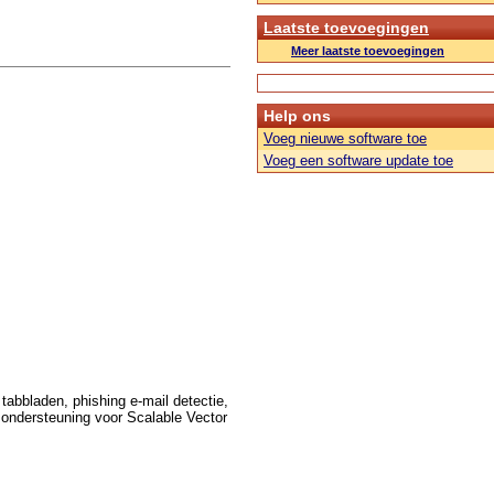
Laatste toevoegingen
Meer laatste toevoegingen
Help ons
Voeg nieuwe software toe
Voeg een software update toe
tabbladen, phishing e-mail detectie,
 ondersteuning voor Scalable Vector