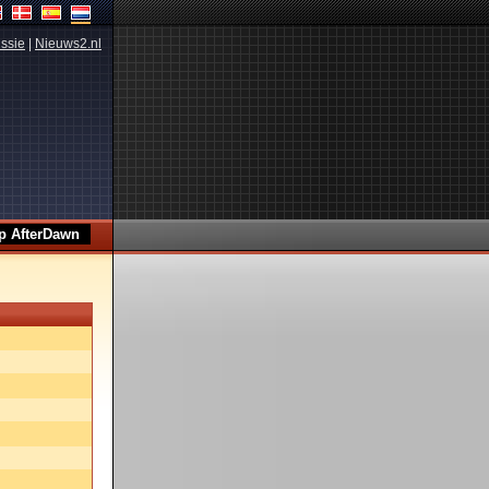
ssie
|
Nieuws2.nl