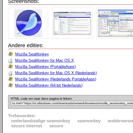
Screenshots:
Andere edities:
Mozilla SeaMonkey
Mozilla SeaMonkey for Mac OS X
Mozilla SeaMonkey (PortableApps)
Mozilla SeaMonkey for Mac OS X (Nederlands)
Mozilla SeaMonkey (Nederlands PortableApps)
Mozilla SeaMonkey (64-bit Nederlands)
HTML code om naar deze pagina te linken:
Trefwoorden:
nederlandstalige seamonkey
seamonkey
webbrowse
secure internet
secure