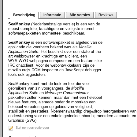
Beschrijving
Informatie
Alle versies
Reviews
SeaMonkey
(Nederlandstalige versie) is een van de
meest complete, krachtigste en veiligste internet
softwarepakketten momenteel beschikbaar.
SeaMonkey
is een softwarepakket is afgeleid van de
applicatie die voorheen bekend was als
Mozilla
Application Suite
. Het beschikt over een state-of-the-
art webbrowser en krachtige emailclient, een
WYSIWYG webpagina composer en een feature-rijke
IRC chatclient. Voor de webontwikkelaars zijn de
mozilla.org's DOM inspector en JavaScript debugger
tools ook bijgesloten.
SeaMonkey komt met de look en feel die veel
gebruikers van z'n voorgangers, de
Mozilla
Application Suite
en
Netscape Communicator
pakketten zullen kennen, maar dan met een heleboel
nieuwe features, alsmede onder de motorkap een
heleboel verbeteringen op gebied van veiligheid,
stabiliteit en prestaties. Noemenswaardig: drag&drop herorganiseren van 
ondersteuning voor een enkele gedeelde inbox bij meerdere accounts en
Graphics (SVG).
Stel een correctie voor