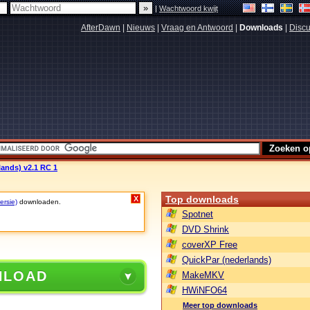
|
Wachtwoord kwijt
AfterDawn
|
Nieuws
|
Vraag en Antwoord
|
Downloads
|
Discu
ands) v2.1 RC 1
Top downloads
X
ersie)
downloaden.
Spotnet
DVD Shrink
coverXP Free
QuickPar (nederlands)
NLOAD
MakeMKV
HWiNFO64
Meer top downloads