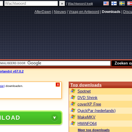
|
Wachtwoord kwijt
AfterDawn
|
Nieuws
|
Vraag en Antwoord
|
Downloads
|
Discu
erlands) v57.0.2
Top downloads
X
sie)
downloaden.
Spotnet
DVD Shrink
coverXP Free
QuickPar (nederlands)
NLOAD
MakeMKV
HWiNFO64
Meer top downloads