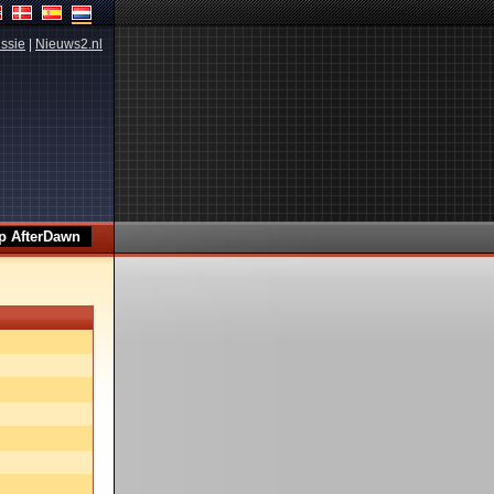
ssie
|
Nieuws2.nl