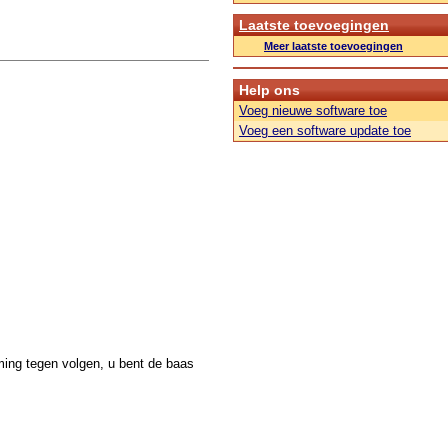
Laatste toevoegingen
Meer laatste toevoegingen
Help ons
Voeg nieuwe software toe
Voeg een software update toe
ming tegen volgen, u bent de baas