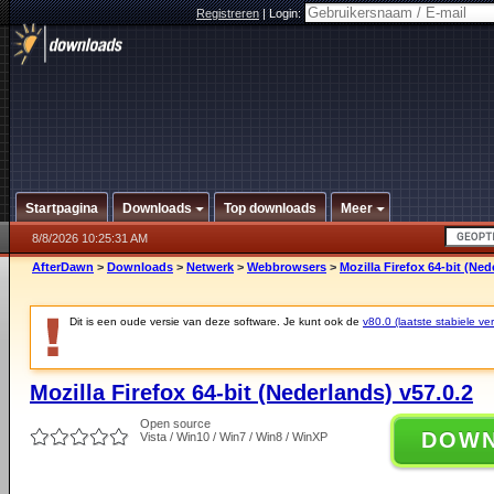
Registreren
|
Login:
Startpagina
Downloads
Top downloads
Meer
8/8/2026 10:25:31 AM
AfterDawn
>
Downloads
>
Netwerk
>
Webbrowsers
>
Mozilla Firefox 64-bit (Ned
Dit is een oude versie van deze software. Je kunt ook de
v80.0 (laatste stabiele ver
Mozilla Firefox 64-bit (Nederlands) v57.0.2
Open source
DOW
Vista / Win10 / Win7 / Win8 / WinXP