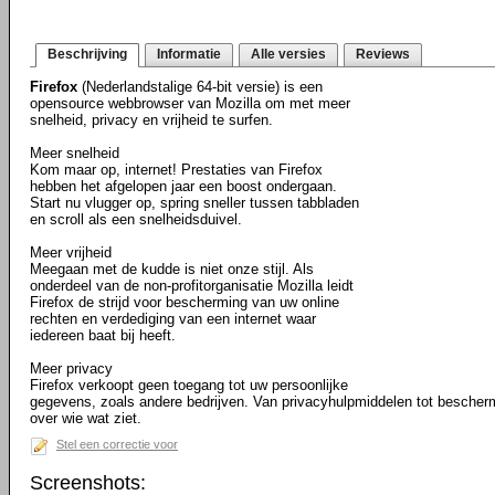
Beschrijving
Informatie
Alle versies
Reviews
Firefox
(Nederlandstalige 64-bit versie) is een
opensource webbrowser van Mozilla om met meer
snelheid, privacy en vrijheid te surfen.
Meer snelheid
Kom maar op, internet! Prestaties van Firefox
hebben het afgelopen jaar een boost ondergaan.
Start nu vlugger op, spring sneller tussen tabbladen
en scroll als een snelheidsduivel.
Meer vrijheid
Meegaan met de kudde is niet onze stijl. Als
onderdeel van de non-profitorganisatie Mozilla leidt
Firefox de strijd voor bescherming van uw online
rechten en verdediging van een internet waar
iedereen baat bij heeft.
Meer privacy
Firefox verkoopt geen toegang tot uw persoonlijke
gegevens, zoals andere bedrijven. Van privacyhulpmiddelen tot bescher
over wie wat ziet.
Stel een correctie voor
Screenshots: