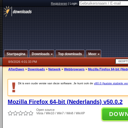
Registreren
|
Login:
Startpagina
Downloads
Top downloads
Meer
8/9/2026 4:01:33 PM
AfterDawn
>
Downloads
>
Netwerk
>
Webbrowsers
>
Mozilla Firefox 64-bit (Ned
Dit is een oude versie van deze software. Je kunt ook de
v80.0 (laatste stabiele ver
Mozilla Firefox 64-bit (Nederlands) v50.0.2
Open source
DOW
Vista / Win10 / Win7 / Win8 / WinXP