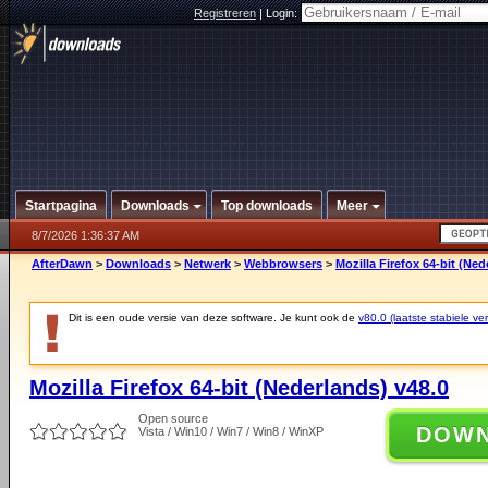
Registreren
|
Login:
Startpagina
Downloads
Top downloads
Meer
8/7/2026 1:36:37 AM
AfterDawn
>
Downloads
>
Netwerk
>
Webbrowsers
>
Mozilla Firefox 64-bit (Ned
Dit is een oude versie van deze software. Je kunt ook de
v80.0 (laatste stabiele ver
Mozilla Firefox 64-bit (Nederlands) v48.0
Open source
DOW
Vista / Win10 / Win7 / Win8 / WinXP