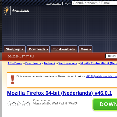
Registreren
|
Login:
Startpagina
Downloads
Top downloads
Meer
8/8/2026 1:17:47 PM
AfterDawn
>
Downloads
>
Netwerk
>
Webbrowsers
>
Mozilla Firefox 64-bit (Ned
Dit is een oude versie van deze software. Je kunt ook de
v80.0 (laatste stabiele ver
Mozilla Firefox 64-bit (Nederlands) v46.0.1
Open source
DOW
Vista / Win10 / Win7 / Win8 / WinXP