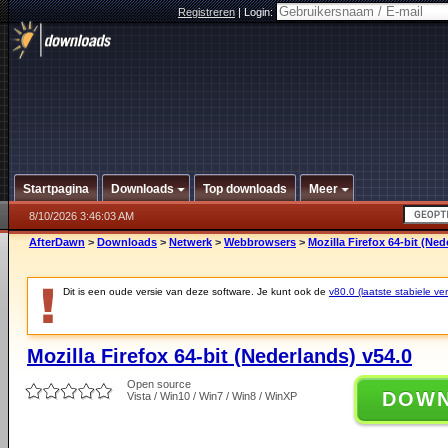
Registreren
|
Login:
Startpagina
Downloads
Top downloads
Meer
8/10/2026 3:46:03 AM
AfterDawn
>
Downloads
>
Netwerk
>
Webbrowsers
>
Mozilla Firefox 64-bit (Ned
Dit is een oude versie van deze software. Je kunt ook de
v80.0 (laatste stabiele ver
Mozilla Firefox 64-bit (Nederlands) v54.0
Open source
DOW
Vista / Win10 / Win7 / Win8 / WinXP