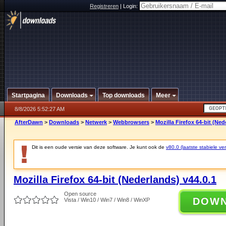
Registreren
|
Login:
Startpagina
Downloads
Top downloads
Meer
8/8/2026 5:52:27 AM
AfterDawn
>
Downloads
>
Netwerk
>
Webbrowsers
>
Mozilla Firefox 64-bit (Ned
Dit is een oude versie van deze software. Je kunt ook de
v80.0 (laatste stabiele ver
Mozilla Firefox 64-bit (Nederlands) v44.0.1
Open source
DOW
Vista / Win10 / Win7 / Win8 / WinXP