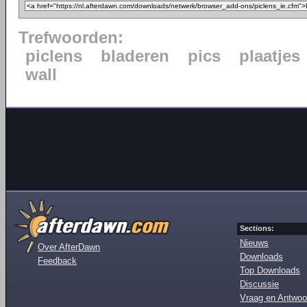
Trefwoorden:
piclens
bladeren
pics
plaatjes
wall
Sections:
Nieuws
Over AfterDawn
Downloads
Feedback
Top Downloads
Discussie
Vraag en Antwoo