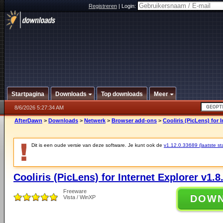
Registreren
|
Login:
Startpagina
Downloads
Top downloads
Meer
8/6/2026 5:27:34 AM
AfterDawn
>
Downloads
>
Netwerk
>
Browser add-ons
>
Cooliris (PicLens) for 
Dit is een oude versie van deze software. Je kunt ook de
v1.12.0.33689 (laatste sta
Cooliris (PicLens) for Internet Explorer v1.8
Freeware
DOW
Vista / WinXP