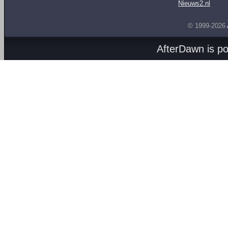
Nieuws2.nl
© 1999-2026
AfterDawn is p