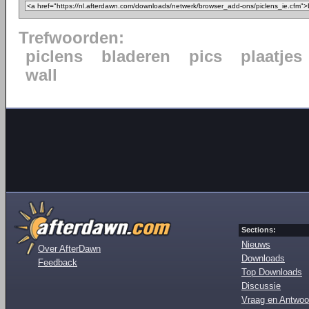
Trefwoorden:
piclens
bladeren
pics
plaatjes
wall
Sections:
Nieuws
Over AfterDawn
Downloads
Feedback
Top Downloads
Discussie
Vraag en Antwoo