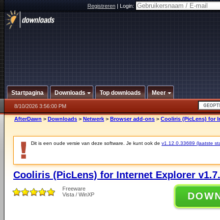
Registreren
|
Login:
Startpagina
Downloads
Top downloads
Meer
8/10/2026 3:56:00 PM
AfterDawn
>
Downloads
>
Netwerk
>
Browser add-ons
>
Cooliris (PicLens) for 
Dit is een oude versie van deze software. Je kunt ook de
v1.12.0.33689 (laatste sta
Cooliris (PicLens) for Internet Explorer v1.7
Freeware
DOW
Vista / WinXP