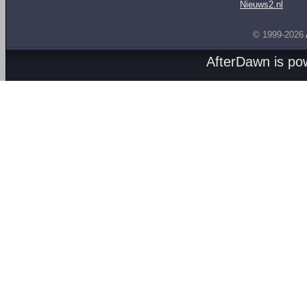
Nieuws2.nl
© 1999-2026
AfterDawn is p