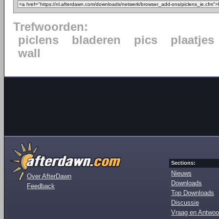
Trefwoorden:
piclens
bladeren
pics
plaatjes
wall
Sections:
Nieuws
Over AfterDawn
Downloads
Feedback
Top Downloads
Discussie
Vraag en Antwoo