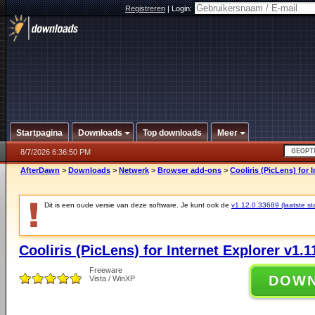
Registreren
|
Login:
Startpagina
Downloads
Top downloads
Meer
8/7/2026 6:36:50 PM
AfterDawn
>
Downloads
>
Netwerk
>
Browser add-ons
>
Cooliris (PicLens) for 
Dit is een oude versie van deze software. Je kunt ook de
v1.12.0.33689 (laatste sta
Cooliris (PicLens) for Internet Explorer v1.1
Freeware
DOW
Vista / WinXP