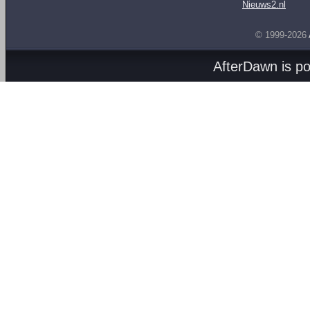
Nieuws2.nl
© 1999-2026
AfterDawn is p