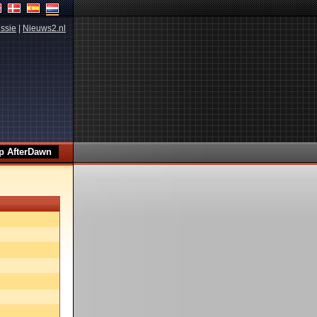
ssie
|
Nieuws2.nl