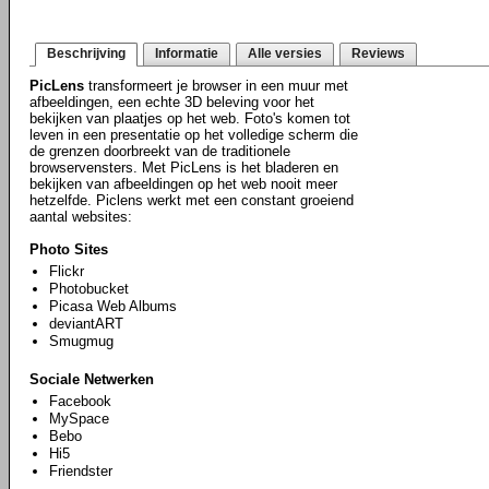
Beschrijving
Informatie
Alle versies
Reviews
PicLens
transformeert je browser in een muur met
afbeeldingen, een echte 3D beleving voor het
bekijken van plaatjes op het web. Foto's komen tot
leven in een presentatie op het volledige scherm die
de grenzen doorbreekt van de traditionele
browservensters. Met PicLens is het bladeren en
bekijken van afbeeldingen op het web nooit meer
hetzelfde. Piclens werkt met een constant groeiend
aantal websites:
Photo Sites
Flickr
Photobucket
Picasa Web Albums
deviantART
Smugmug
Sociale Netwerken
Facebook
MySpace
Bebo
Hi5
Friendster