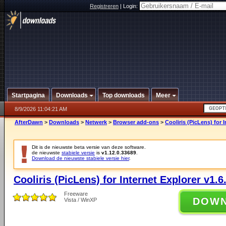
Registreren
|
Login:
Startpagina
Downloads
Top downloads
Meer
8/9/2026 11:04:21 AM
AfterDawn
>
Downloads
>
Netwerk
>
Browser add-ons
>
Cooliris (PicLens) for 
Dit is de nieuwste beta versie van deze software.
de nieuwste
stabiele versie
is
v1.12.0.33689
.
Download de nieuwste stabiele versie hier
.
Cooliris (PicLens) for Internet Explorer v1.6
Freeware
DOW
Vista / WinXP