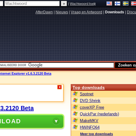
|
Wachtwoord kwijt
AfterDawn
|
Nieuws
|
Vraag en Antwoord
|
Downloads
|
Discu
Internet Explorer v1.6.3.2120 Beta
Top downloads
X
Spotnet
DVD Shrink
.3.2120 Beta
coverXP Free
QuickPar (nederlands)
NLOAD
MakeMKV
HWiNFO64
Meer top downloads