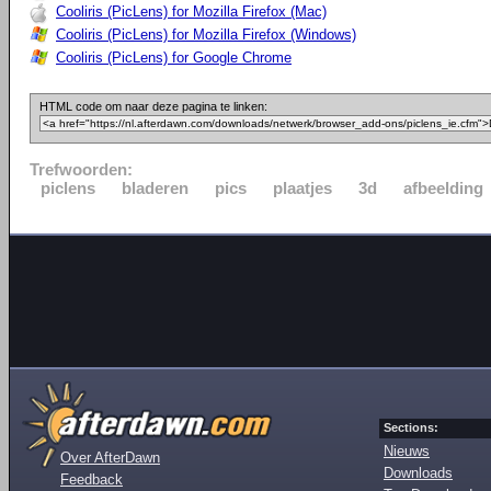
Cooliris (PicLens) for Mozilla Firefox (Mac)
Cooliris (PicLens) for Mozilla Firefox (Windows)
Cooliris (PicLens) for Google Chrome
HTML code om naar deze pagina te linken:
Trefwoorden:
piclens
bladeren
pics
plaatjes
3d
afbeelding
Sections:
Nieuws
Over AfterDawn
Downloads
Feedback