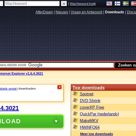
|
Wachtwoord kwijt
AfterDawn
|
Nieuws
|
Vraag en Antwoord
|
Downloads
|
Discu
Internet Explorer v1.6.4.3021
Top downloads
X
biele versie)
downloaden.
Spotnet
DVD Shrink
.4.3021
coverXP Free
QuickPar (nederlands)
NLOAD
MakeMKV
HWiNFO64
Meer top downloads