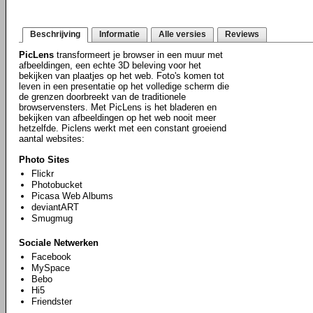
Beschrijving
Informatie
Alle versies
Reviews
PicLens
transformeert je browser in een muur met
afbeeldingen, een echte 3D beleving voor het
bekijken van plaatjes op het web. Foto's komen tot
leven in een presentatie op het volledige scherm die
de grenzen doorbreekt van de traditionele
browservensters. Met PicLens is het bladeren en
bekijken van afbeeldingen op het web nooit meer
hetzelfde. Piclens werkt met een constant groeiend
aantal websites:
Photo Sites
Flickr
Photobucket
Picasa Web Albums
deviantART
Smugmug
Sociale Netwerken
Facebook
MySpace
Bebo
Hi5
Friendster