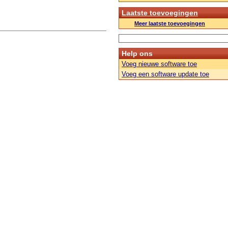
Laatste toevoegingen
Meer laatste toevoegingen
Help ons
Voeg nieuwe software toe
Voeg een software update toe