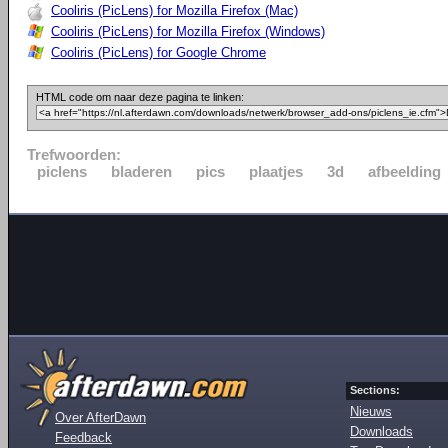
Cooliris (PicLens) for Mozilla Firefox (Mac)
Cooliris (PicLens) for Mozilla Firefox (Windows)
Cooliris (PicLens) for Google Chrome
HTML code om naar deze pagina te linken:
Trefwoorden:
piclens
bladeren
pics
plaatjes
3d
afbeelding
Sections:
Nieuws
Over AfterDawn
Downloads
Feedback