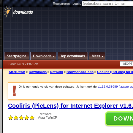
Registreren
|
Login:
Startpagina
Downloads
Top downloads
Meer
8/8/2026 3:21:07 PM
AfterDawn
>
Downloads
>
Netwerk
>
Browser add-ons
>
Cooliris (PicLens) for 
Dit is een oude versie van deze software. Je kunt ook de
v1.12.0.33689 (laatste sta
Cooliris (PicLens) for Internet Explorer v1.6
Freeware
DOW
Vista / WinXP