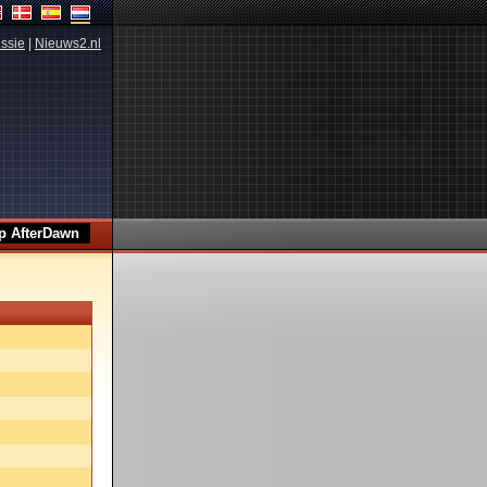
ssie
|
Nieuws2.nl