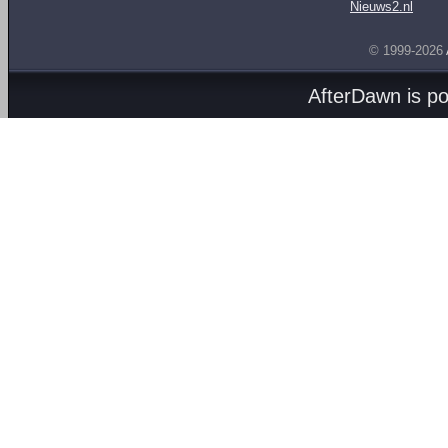
Nieuws2.nl
© 1999-2026
AfterDawn is p