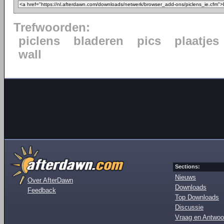
Trefwoorden:
piclens
bladeren
pics
plaatjes
wall
Sections:
Nieuws
Over AfterDawn
Downloads
Feedback
Top Downloads
Discussie
Vraag en Antwoo