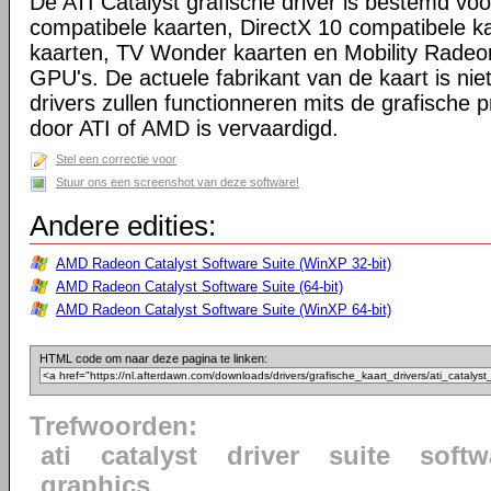
De ATI Catalyst grafische driver is bestemd voo
compatibele kaarten, DirectX 10 compatibele k
kaarten, TV Wonder kaarten en Mobility Radeo
GPU's. De actuele fabrikant van de kaart is niet
drivers zullen functionneren mits de grafische p
door ATI of AMD is vervaardigd.
Stel een correctie voor
Stuur ons een screenshot van deze software!
Andere edities:
AMD Radeon Catalyst Software Suite (WinXP 32-bit)
AMD Radeon Catalyst Software Suite (64-bit)
AMD Radeon Catalyst Software Suite (WinXP 64-bit)
HTML code om naar deze pagina te linken:
Trefwoorden:
ati
catalyst
driver
suite
softw
graphics