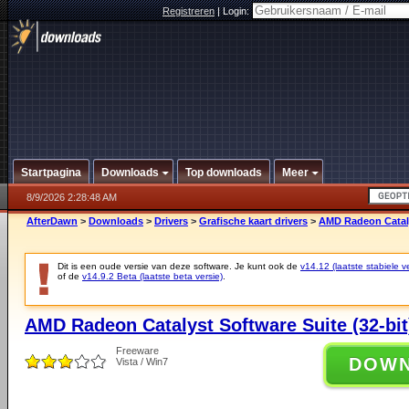
Registreren
|
Login:
Startpagina
Downloads
Top downloads
Meer
8/9/2026 2:28:48 AM
AfterDawn
>
Downloads
>
Drivers
>
Grafische kaart drivers
>
AMD Radeon Catalys
Dit is een oude versie van deze software. Je kunt ook de
v14.12 (laatste stabiele ve
of de
v14.9.2 Beta (laatste beta versie)
.
AMD Radeon Catalyst Software Suite (32-bit
Freeware
DOW
Vista / Win7