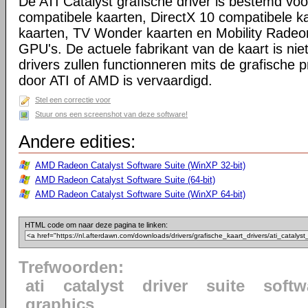
De ATI Catalyst grafische driver is bestemd voo
compatibele kaarten, DirectX 10 compatibele k
kaarten, TV Wonder kaarten en Mobility Radeo
GPU's. De actuele fabrikant van de kaart is niet
drivers zullen functionneren mits de grafische p
door ATI of AMD is vervaardigd.
Stel een correctie voor
Stuur ons een screenshot van deze software!
Andere edities:
AMD Radeon Catalyst Software Suite (WinXP 32-bit)
AMD Radeon Catalyst Software Suite (64-bit)
AMD Radeon Catalyst Software Suite (WinXP 64-bit)
HTML code om naar deze pagina te linken:
Trefwoorden:
ati
catalyst
driver
suite
softw
graphics