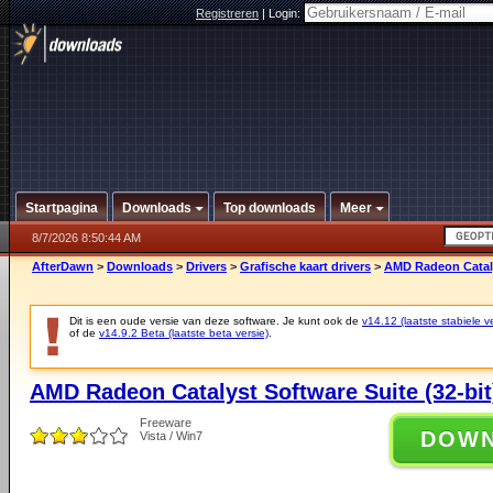
Registreren
|
Login:
Startpagina
Downloads
Top downloads
Meer
8/7/2026 8:50:44 AM
AfterDawn
>
Downloads
>
Drivers
>
Grafische kaart drivers
>
AMD Radeon Catalys
Dit is een oude versie van deze software. Je kunt ook de
v14.12 (laatste stabiele ve
of de
v14.9.2 Beta (laatste beta versie)
.
AMD Radeon Catalyst Software Suite (32-bit
Freeware
DOW
Vista / Win7