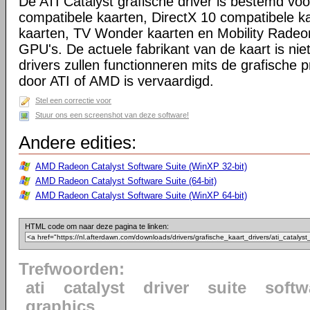
De ATI Catalyst grafische driver is bestemd voo
compatibele kaarten, DirectX 10 compatibele k
kaarten, TV Wonder kaarten en Mobility Radeo
GPU's. De actuele fabrikant van de kaart is niet
drivers zullen functionneren mits de grafische p
door ATI of AMD is vervaardigd.
Stel een correctie voor
Stuur ons een screenshot van deze software!
Andere edities:
AMD Radeon Catalyst Software Suite (WinXP 32-bit)
AMD Radeon Catalyst Software Suite (64-bit)
AMD Radeon Catalyst Software Suite (WinXP 64-bit)
HTML code om naar deze pagina te linken:
Trefwoorden:
ati
catalyst
driver
suite
softw
graphics