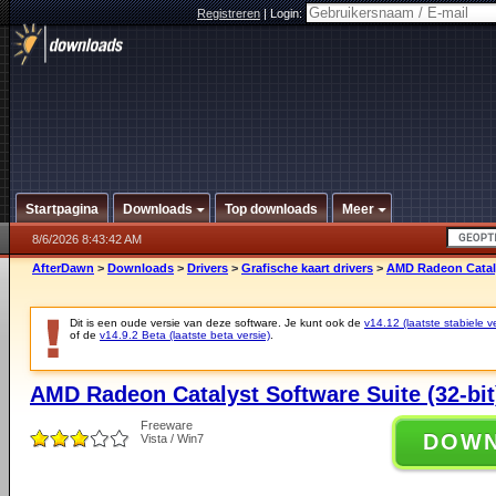
Registreren
|
Login:
Startpagina
Downloads
Top downloads
Meer
8/6/2026 8:43:42 AM
AfterDawn
>
Downloads
>
Drivers
>
Grafische kaart drivers
>
AMD Radeon Catalys
Dit is een oude versie van deze software. Je kunt ook de
v14.12 (laatste stabiele ve
of de
v14.9.2 Beta (laatste beta versie)
.
AMD Radeon Catalyst Software Suite (32-bit
Freeware
DOW
Vista / Win7