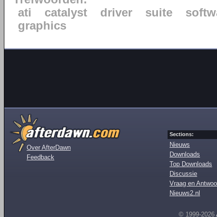
ati
catalyst
driver
suite
softw
graphics
Sections:
Nieuws
Over AfterDawn
Downloads
Feedback
Top Downloads
Discussie
Vraag en Antwoo
Nieuws2.nl
© 1999-2026