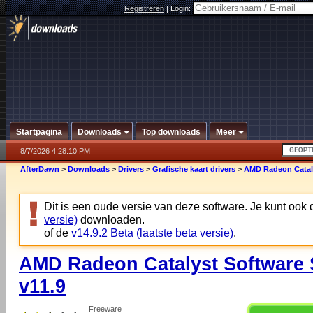
Registreren
|
Login:
Startpagina
Downloads
Top downloads
Meer
8/7/2026 4:28:10 PM
AfterDawn
>
Downloads
>
Drivers
>
Grafische kaart drivers
>
AMD Radeon Catalys
Dit is een oude versie van deze software. Je kunt ook
versie)
downloaden.
of de
v14.9.2 Beta (laatste beta versie)
.
AMD Radeon Catalyst Software Su
v11.9
Freeware