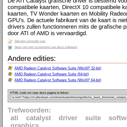
De ATI Catalyst grafische driver is bestemd voo
compatibele kaarten, DirectX 10 compatibele k
kaarten, TV Wonder kaarten en Mobility Radeo
GPU's. De actuele fabrikant van de kaart is niet
drivers zullen functionneren mits de grafische p
door ATI of AMD is vervaardigd.
Stel een correctie voor
Stuur ons een screenshot van deze software!
Andere edities:
AMD Radeon Catalyst Software Suite (WinXP 32-bit)
AMD Radeon Catalyst Software Suite (64-bit)
AMD Radeon Catalyst Software Suite (WinXP 64-bit)
HTML code om naar deze pagina te linken:
Trefwoorden:
ati
catalyst
driver
suite
softw
graphics