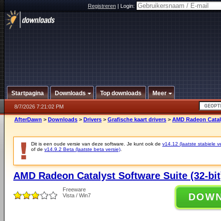
Registreren
|
Login:
Startpagina
Downloads
Top downloads
Meer
8/7/2026 7:21:02 PM
AfterDawn
>
Downloads
>
Drivers
>
Grafische kaart drivers
>
AMD Radeon Catalys
Dit is een oude versie van deze software. Je kunt ook de
v14.12 (laatste stabiele ve
of de
v14.9.2 Beta (laatste beta versie)
.
AMD Radeon Catalyst Software Suite (32-bit
Freeware
DOW
Vista / Win7