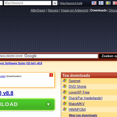
|
Wachtwoord kwijt
AfterDawn
|
Nieuws
|
Vraag en Antwoord
|
Downloads
|
Discu
t Software Suite (32-bit) v8.8
Top downloads
X
rsie)
downloaden.
Spotnet
DVD Shrink
) v8.8
coverXP Free
QuickPar (nederlands)
NLOAD
MakeMKV
HWiNFO64
Meer top downloads