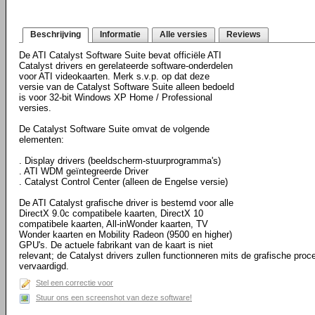
Beschrijving
Informatie
Alle versies
Reviews
De ATI Catalyst Software Suite bevat officiële ATI
Catalyst drivers en gerelateerde software-onderdelen
voor ATI videokaarten. Merk s.v.p. op dat deze
versie van de Catalyst Software Suite alleen bedoeld
is voor 32-bit Windows XP Home / Professional
versies.
De Catalyst Software Suite omvat de volgende
elementen:
. Display drivers (beeldscherm-stuurprogramma's)
. ATI WDM geïntegreerde Driver
. Catalyst Control Center (alleen de Engelse versie)
De ATI Catalyst grafische driver is bestemd voor alle
DirectX 9.0c compatibele kaarten, DirectX 10
compatibele kaarten, All-inWonder kaarten, TV
Wonder kaarten en Mobility Radeon (9500 en higher)
GPU's. De actuele fabrikant van de kaart is niet
relevant; de Catalyst drivers zullen functionneren mits de grafische proc
vervaardigd.
Stel een correctie voor
Stuur ons een screenshot van deze software!