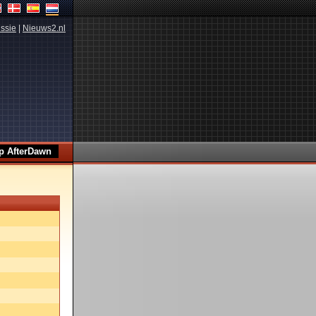
ssie
|
Nieuws2.nl