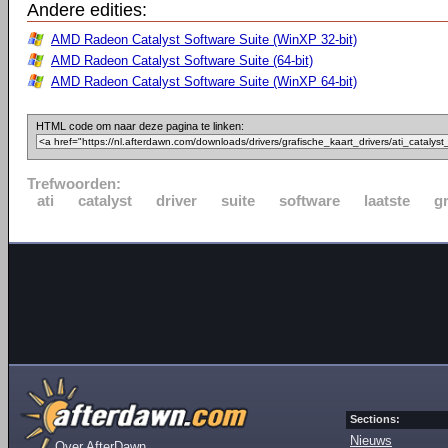
Andere edities:
AMD Radeon Catalyst Software Suite (WinXP 32-bit)
AMD Radeon Catalyst Software Suite (64-bit)
AMD Radeon Catalyst Software Suite (WinXP 64-bit)
HTML code om naar deze pagina te linken:
Trefwoorden:
ati
catalyst
driver
suite
software
laatste
g
Sections:
Nieuws
Over AfterDawn