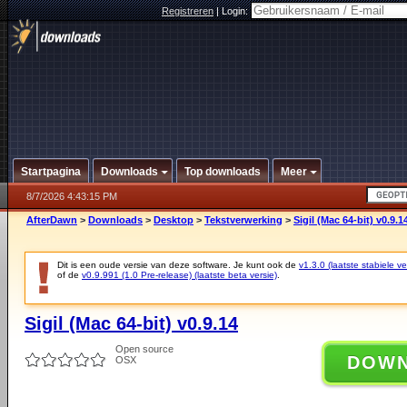
Registreren
|
Login:
Startpagina
Downloads
Top downloads
Meer
8/7/2026 4:43:15 PM
AfterDawn
>
Downloads
>
Desktop
>
Tekstverwerking
>
Sigil (Mac 64-bit) v0.9.1
Dit is een oude versie van deze software. Je kunt ook de
v1.3.0 (laatste stabiele ve
of de
v0.9.991 (1.0 Pre-release) (laatste beta versie)
.
Sigil (Mac 64-bit) v0.9.14
Open source
DOW
OSX