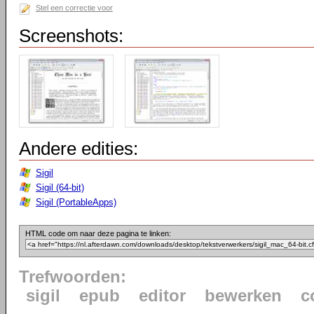
Stel een correctie voor
Screenshots:
Andere edities:
Sigil
Sigil (64-bit)
Sigil (PortableApps)
HTML code om naar deze pagina te linken:
Trefwoorden:
sigil
epub
editor
bewerken
c