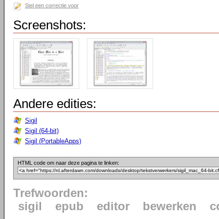
Stel een correctie voor
Screenshots:
Andere edities:
Sigil
Sigil (64-bit)
Sigil (PortableApps)
HTML code om naar deze pagina te linken:
Trefwoorden:
sigil
epub
editor
bewerken
c