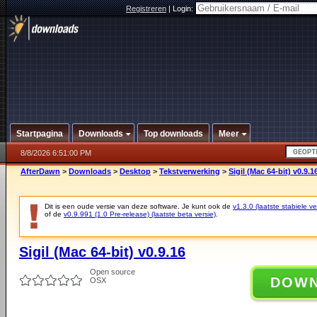
Registreren
|
Login:
Startpagina
Downloads
Top downloads
Meer
8/8/2026 6:51:00 PM
AfterDawn
>
Downloads
>
Desktop
>
Tekstverwerking
>
Sigil (Mac 64-bit) v0.9.1
Dit is een oude versie van deze software. Je kunt ook de
v1.3.0 (laatste stabiele ve
of de
v0.9.991 (1.0 Pre-release) (laatste beta versie)
.
Sigil (Mac 64-bit) v0.9.16
Open source
DOW
OSX