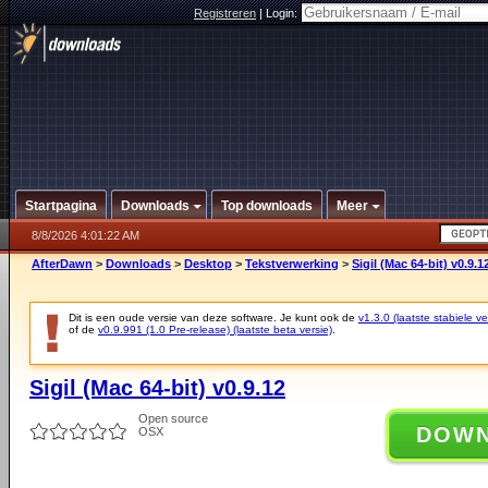
Registreren
|
Login:
Startpagina
Downloads
Top downloads
Meer
8/8/2026 4:01:22 AM
AfterDawn
>
Downloads
>
Desktop
>
Tekstverwerking
>
Sigil (Mac 64-bit) v0.9.1
Dit is een oude versie van deze software. Je kunt ook de
v1.3.0 (laatste stabiele ve
of de
v0.9.991 (1.0 Pre-release) (laatste beta versie)
.
Sigil (Mac 64-bit) v0.9.12
Open source
DOW
OSX