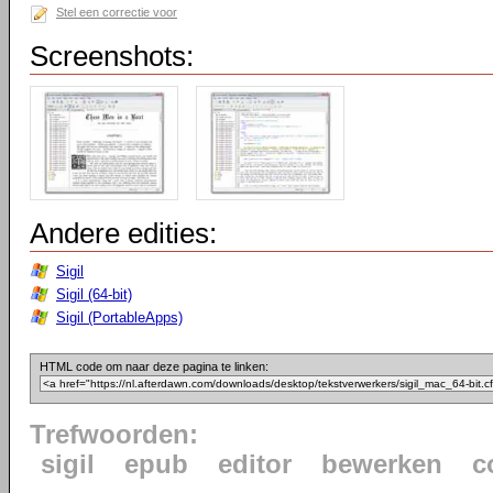
Stel een correctie voor
Screenshots:
Andere edities:
Sigil
Sigil (64-bit)
Sigil (PortableApps)
HTML code om naar deze pagina te linken:
Trefwoorden:
sigil
epub
editor
bewerken
c