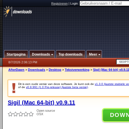
Registreren
|
Login:
Startpagina
Downloads
Top downloads
Meer
8/7/2026 2:06:13 PM
AfterDawn
>
Downloads
>
Desktop
>
Tekstverwerking
>
Sigil (Mac 64-bit) v0.9.1
Dit is een oude versie van deze software. Je kunt ook de
v1.3.0 (laatste stabiele ve
of de
v0.9.991 (1.0 Pre-release) (laatste beta versie)
.
Sigil (Mac 64-bit) v0.9.11
Open source
DOW
OSX