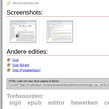
Stel een correctie voor
Screenshots:
Andere edities:
Sigil
Sigil (64-bit)
Sigil (PortableApps)
HTML code om naar deze pagina te linken:
Trefwoorden:
sigil
epub
editor
bewerken
c