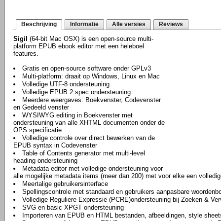
Beschrijving
Informatie
Alle versies
Reviews
Sigil
(64-bit Mac OSX) is een open-source multi-
platform EPUB ebook editor met een heleboel
features.
Gratis en open-source software onder GPLv3
Multi-platform: draait op Windows, Linux en Mac
Volledige UTF-8 ondersteuning
Volledige EPUB 2 spec ondersteuning
Meerdere weergaves: Boekvenster, Codevenster
en Gedeeld venster
WYSIWYG editing in Boekvenster met
ondersteuning van alle XHTML documenten onder de
OPS specificatie
Volledige controle over direct bewerken van de
EPUB syntax in Codevenster
Table of Contents generator met multi-level
heading ondersteuning
Metadata editor met volledige ondersteuning voor
alle mogelijke metadata items (meer dan 200) met voor elke een volledig
Meertalige gebruikersinterface
Spellingscontrole met standaard en gebruikers aanpasbare woordenb
Volledige Reguliere Expressie (PCRE)ondersteuning bij Zoeken & Ve
SVG en basic XPGT ondersteuning
Importeren van EPUB en HTML bestanden, afbeeldingen, style sheet