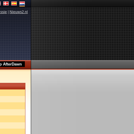
ssie
|
Nieuws2.nl