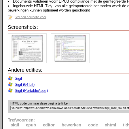
Documents valideren voorr EPUB compliance met de geïntegreerde F
Ingebouwde HTML Tidy: van alle geimporteerde bestanden wordt de 
bewerkingen kunnen optioneel worden geschoond
Stel een correctie voor
Screenshots:
Andere edities:
Sigil
Sigil (64-bit)
Sigil (PortableApps)
HTML code om naar deze pagina te linken:
Trefwoorden:
sigil
epub
editor
bewerken
code
xhtml
tid