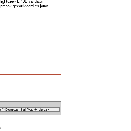
lightCrew EPUB validator
opmaak gecorrigeerd en jouw
y