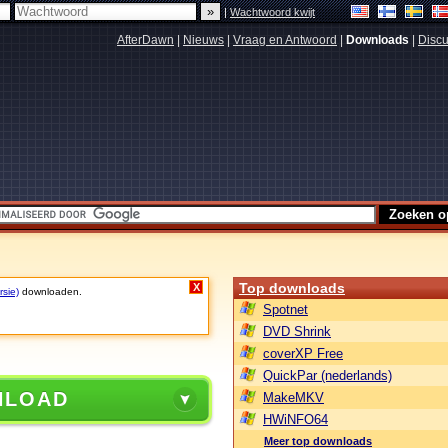
|
Wachtwoord kwijt
AfterDawn
|
Nieuws
|
Vraag en Antwoord
|
Downloads
|
Discu
Top downloads
X
rsie)
downloaden.
Spotnet
DVD Shrink
coverXP Free
QuickPar (nederlands)
NLOAD
MakeMKV
HWiNFO64
Meer top downloads