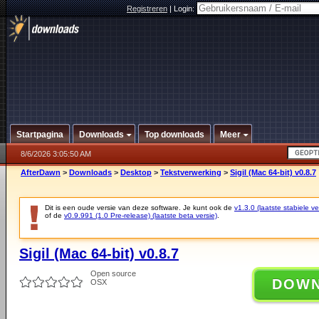
Registreren
|
Login:
Startpagina
Downloads
Top downloads
Meer
8/6/2026 3:05:50 AM
AfterDawn
>
Downloads
>
Desktop
>
Tekstverwerking
>
Sigil (Mac 64-bit) v0.8.7
Dit is een oude versie van deze software. Je kunt ook de
v1.3.0 (laatste stabiele ve
of de
v0.9.991 (1.0 Pre-release) (laatste beta versie)
.
Sigil (Mac 64-bit) v0.8.7
Open source
DOW
OSX