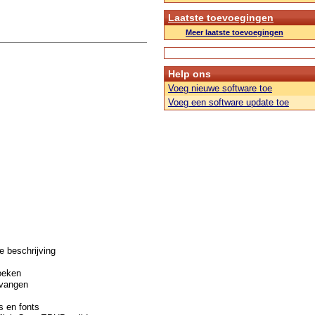
Laatste toevoegingen
Meer laatste toevoegingen
Help ons
Voeg nieuwe software toe
Voeg een software update toe
e beschrijving
oeken
rvangen
s en fonts