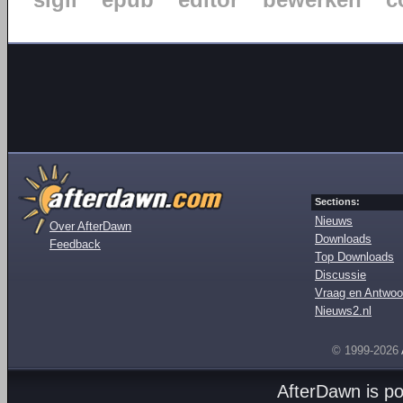
sigil
epub
editor
bewerken
c
Sections:
Nieuws
Over AfterDawn
Downloads
Feedback
Top Downloads
Discussie
Vraag en Antwoo
Nieuws2.nl
© 1999-2026
AfterDawn is p