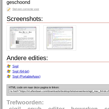
geschoond
Stel een correctie voor
Screenshots:
Andere edities:
Sigil
Sigil (64-bit)
Sigil (PortableApps)
HTML code om naar deze pagina te linken:
Trefwoorden: