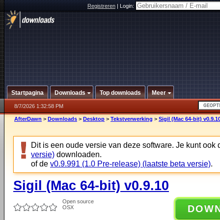
Registreren
|
Login:
Startpagina
Downloads
Top downloads
Meer
8/7/2026 1:32:58 PM
AfterDawn
>
Downloads
>
Desktop
>
Tekstverwerking
>
Sigil (Mac 64-bit) v0.9.1
Dit is een oude versie van deze software. Je kunt ook
versie)
downloaden.
of de
v0.9.991 (1.0 Pre-release) (laatste beta versie)
.
Sigil (Mac 64-bit) v0.9.10
Open source
DOW
OSX