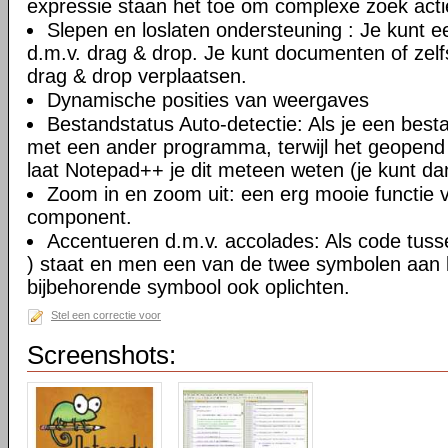
expressie staan het toe om complexe zoek actie
Slepen en loslaten ondersteuning : Je kunt
d.m.v. drag & drop. Je kunt documenten of zel
drag & drop verplaatsen.
Dynamische posities van weergaves
Bestandstatus Auto-detectie: Als je een besta
met een ander programma, terwijl het geopend
laat Notepad++ je dit meteen weten (je kunt da
Zoom in en zoom uit: een erg mooie functie va
component.
Accentueren d.m.v. accolades: Als code tusse
) staat en men een van de twee symbolen aan ki
bijbehorende symbool ook oplichten.
Stel een correctie voor
Screenshots: