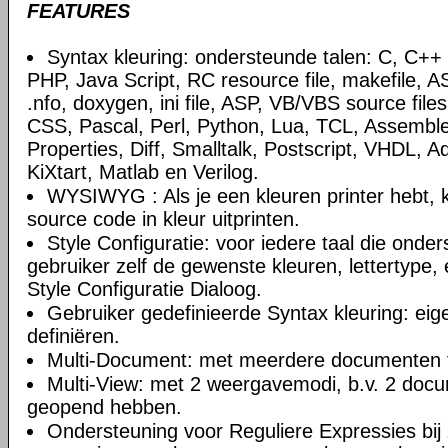
FEATURES
Syntax kleuring: ondersteunde talen: C, C+
PHP, Java Script, RC resource file, makefile, AS
.nfo, doxygen, ini file, ASP, VB/VBS source file
CSS, Pascal, Perl, Python, Lua, TCL, Assemble
Properties, Diff, Smalltalk, Postscript, VHDL, A
KiXtart, Matlab en Verilog.
WYSIWYG : Als je een kleuren printer hebt, k
source code in kleur uitprinten.
Style Configuratie: voor iedere taal die onde
gebruiker zelf de gewenste kleuren, lettertype, 
Style Configuratie Dialoog.
Gebruiker gedefinieerde Syntax kleuring: eig
definiëren.
Multi-Document: met meerdere documenten t
Multi-View: met 2 weergavemodi, b.v. 2 doc
geopend hebben.
Ondersteuning voor Reguliere Expressies bij 