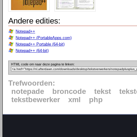
Andere edities:
Notepad++
Notepad++ (PortableApps.com)
Notepad++ Portable (64-bit)
Notepad++ (64-bit)
HTML code om naar deze pagina te linken:
Trefwoorden:
notepade
broncode
tekst
tekst
tekstbewerker
xml
php