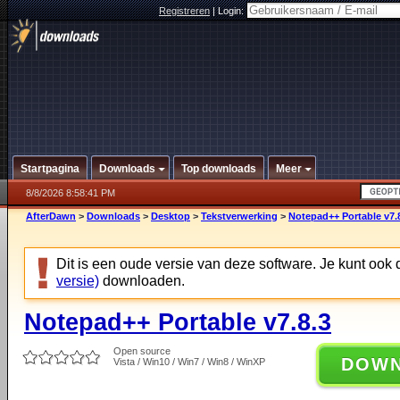
Registreren
|
Login:
Startpagina
Downloads
Top downloads
Meer
8/8/2026 8:58:41 PM
AfterDawn
>
Downloads
>
Desktop
>
Tekstverwerking
>
Notepad++ Portable v7.
Dit is een oude versie van deze software. Je kunt ook
versie)
downloaden.
Notepad++ Portable v7.8.3
Open source
DOW
Vista / Win10 / Win7 / Win8 / WinXP