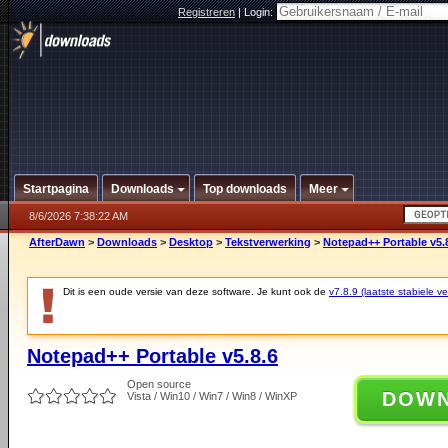
Registreren
|
Login:
Startpagina
Downloads
Top downloads
Meer
8/6/2026 7:38:22 AM
AfterDawn
>
Downloads
>
Desktop
>
Tekstverwerking
>
Notepad++ Portable v5.
Dit is een oude versie van deze software. Je kunt ook de
v7.8.9 (laatste stabiele ve
Notepad++ Portable v5.8.6
Open source
DOW
Vista / Win10 / Win7 / Win8 / WinXP