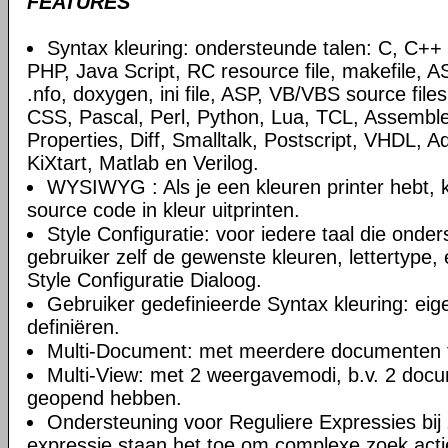
FEATURES
Syntax kleuring: ondersteunde talen: C, C+
PHP, Java Script, RC resource file, makefile, AS
.nfo, doxygen, ini file, ASP, VB/VBS source file
CSS, Pascal, Perl, Python, Lua, TCL, Assemble
Properties, Diff, Smalltalk, Postscript, VHDL, A
KiXtart, Matlab en Verilog.
WYSIWYG : Als je een kleuren printer hebt, k
source code in kleur uitprinten.
Style Configuratie: voor iedere taal die onde
gebruiker zelf de gewenste kleuren, lettertype, 
Style Configuratie Dialoog.
Gebruiker gedefinieerde Syntax kleuring: eig
definiëren.
Multi-Document: met meerdere documenten t
Multi-View: met 2 weergavemodi, b.v. 2 doc
geopend hebben.
Ondersteuning voor Reguliere Expressies bij 
expressie staan het toe om complexe zoek actie