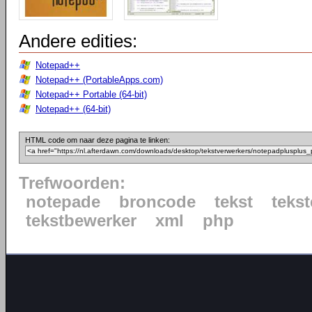
Andere edities:
Notepad++
Notepad++ (PortableApps.com)
Notepad++ Portable (64-bit)
Notepad++ (64-bit)
HTML code om naar deze pagina te linken:
Trefwoorden:
notepade
broncode
tekst
tekst
tekstbewerker
xml
php