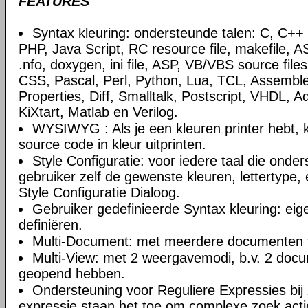
FEATURES
Syntax kleuring: ondersteunde talen: C, C+
PHP, Java Script, RC resource file, makefile, AS
.nfo, doxygen, ini file, ASP, VB/VBS source file
CSS, Pascal, Perl, Python, Lua, TCL, Assemble
Properties, Diff, Smalltalk, Postscript, VHDL, A
KiXtart, Matlab en Verilog.
WYSIWYG : Als je een kleuren printer hebt, k
source code in kleur uitprinten.
Style Configuratie: voor iedere taal die onde
gebruiker zelf de gewenste kleuren, lettertype, 
Style Configuratie Dialoog.
Gebruiker gedefinieerde Syntax kleuring: eig
definiëren.
Multi-Document: met meerdere documenten t
Multi-View: met 2 weergavemodi, b.v. 2 doc
geopend hebben.
Ondersteuning voor Reguliere Expressies bij 
expressie staan het toe om complexe zoek actie