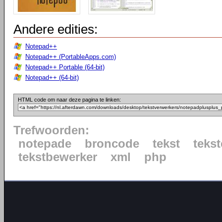
Andere edities:
Notepad++
Notepad++ (PortableApps.com)
Notepad++ Portable (64-bit)
Notepad++ (64-bit)
HTML code om naar deze pagina te linken:
Trefwoorden:
notepade
broncode
tekst
tekst
tekstbewerker
xml
php