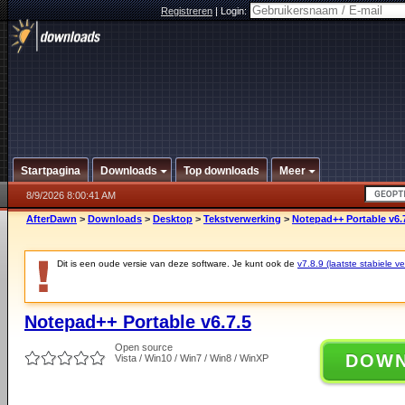
Registreren
|
Login:
Startpagina
Downloads
Top downloads
Meer
8/9/2026 8:00:41 AM
AfterDawn
>
Downloads
>
Desktop
>
Tekstverwerking
>
Notepad++ Portable v6.
Dit is een oude versie van deze software. Je kunt ook de
v7.8.9 (laatste stabiele ve
Notepad++ Portable v6.7.5
Open source
DOW
Vista / Win10 / Win7 / Win8 / WinXP