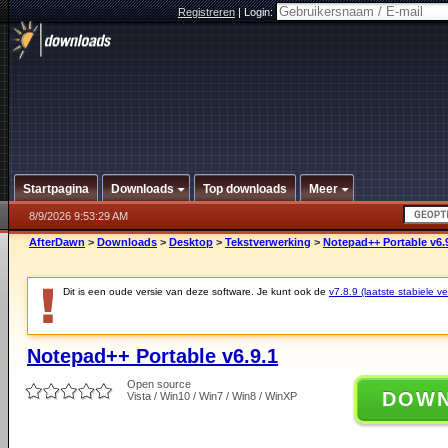
Registreren
|
Login:
Startpagina
Downloads
Top downloads
Meer
8/9/2026 9:53:29 AM
AfterDawn
>
Downloads
>
Desktop
>
Tekstverwerking
>
Notepad++ Portable v6.
Dit is een oude versie van deze software. Je kunt ook de
v7.8.9 (laatste stabiele ve
Notepad++ Portable v6.9.1
Open source
DOW
Vista / Win10 / Win7 / Win8 / WinXP