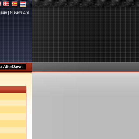
ssie
|
Nieuws2.nl