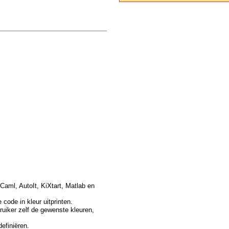
Caml, AutoIt, KiXtart, Matlab en
code in kleur uitprinten.
ruiker zelf de gewenste kleuren,
efiniëren.