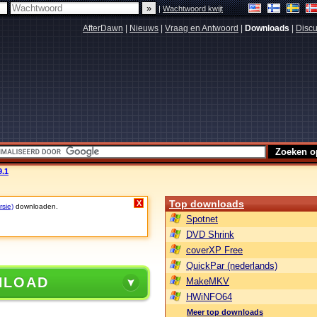
|
Wachtwoord kwijt
AfterDawn
|
Nieuws
|
Vraag en Antwoord
|
Downloads
|
Discu
9.1
Top downloads
X
rsie)
downloaden.
Spotnet
DVD Shrink
coverXP Free
QuickPar (nederlands)
NLOAD
MakeMKV
HWiNFO64
Meer top downloads