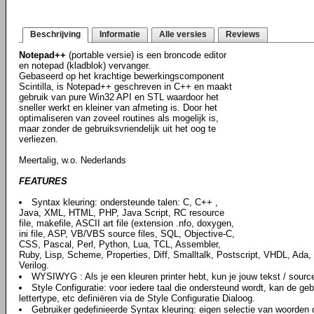
Beschrijving
Informatie
Alle versies
Reviews
Notepad++
(portable versie) is een broncode editor
en notepad (kladblok) vervanger.
Gebaseerd op het krachtige bewerkingscomponent
Scintilla, is Notepad++ geschreven in C++ en maakt
gebruik van pure Win32 API en STL waardoor het
sneller werkt en kleiner van afmeting is. Door het
optimaliseren van zoveel routines als mogelijk is,
maar zonder de gebruiksvriendelijk uit het oog te
verliezen.
Meertalig, w.o. Nederlands
FEATURES
Syntax kleuring: ondersteunde talen: C, C++ ,
Java, XML, HTML, PHP, Java Script, RC resource
file, makefile, ASCII art file (extension .nfo, doxygen,
ini file, ASP, VB/VBS source files, SQL, Objective-C,
CSS, Pascal, Perl, Python, Lua, TCL, Assembler,
Ruby, Lisp, Scheme, Properties, Diff, Smalltalk, Postscript, VHDL, Ada, 
Verilog.
WYSIWYG : Als je een kleuren printer hebt, kun je jouw tekst / source 
Style Configuratie: voor iedere taal die ondersteund wordt, kan de geb
lettertype, etc definiëren via de Style Configuratie Dialoog.
Gebruiker gedefinieerde Syntax kleuring: eigen selectie van woorden d