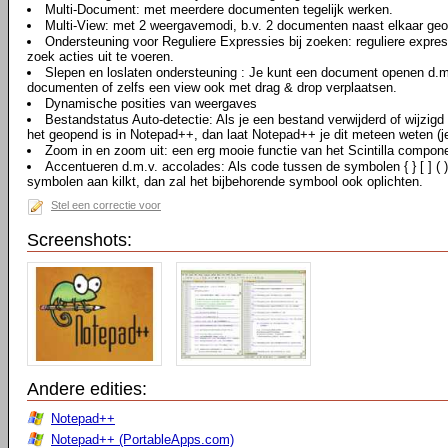
Multi-Document: met meerdere documenten tegelijk werken.
Multi-View: met 2 weergavemodi, b.v. 2 documenten naast elkaar ge
Ondersteuning voor Reguliere Expressies bij zoeken: reguliere expre
zoek acties uit te voeren.
Slepen en loslaten ondersteuning : Je kunt een document openen d.m.
documenten of zelfs een view ook met drag & drop verplaatsen.
Dynamische posities van weergaves
Bestandstatus Auto-detectie: Als je een bestand verwijderd of wijzig
het geopend is in Notepad++, dan laat Notepad++ je dit meteen weten (j
Zoom in en zoom uit: een erg mooie functie van het Scintilla compon
Accentueren d.m.v. accolades: Als code tussen de symbolen { } [ ] (
symbolen aan kilkt, dan zal het bijbehorende symbool ook oplichten.
Stel een correctie voor
Screenshots:
Andere edities:
Notepad++
Notepad++ (PortableApps.com)