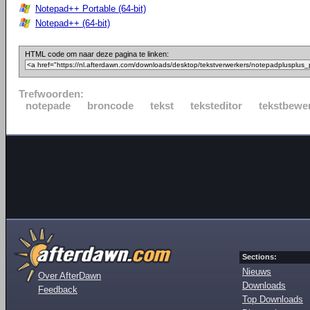
Notepad++ Portable (64-bit)
Notepad++ (64-bit)
HTML code om naar deze pagina te linken:
Trefwoorden:
notepade
broncode
tekst
teksteditor
tekstbewe
Sections:
Nieuws
Over AfterDawn
Downloads
Feedback
Top Downloads