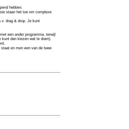
opend hebben.
ssie staan het toe om complexe
v. drag & drop. Je kunt
d met een ander programma, terwijl
e kunt dan kiezen wat te doen).
ent.
 ) staat en men een van de twee