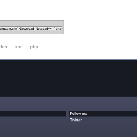
rker
xml
php
Follow us:
Twitter