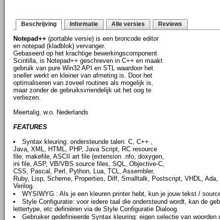
Beschrijving
Informatie
Alle versies
Reviews
Notepad++
(portable versie) is een broncode editor
en notepad (kladblok) vervanger.
Gebaseerd op het krachtige bewerkingscomponent
Scintilla, is Notepad++ geschreven in C++ en maakt
gebruik van pure Win32 API en STL waardoor het
sneller werkt en kleiner van afmeting is. Door het
optimaliseren van zoveel routines als mogelijk is,
maar zonder de gebruiksvriendelijk uit het oog te
verliezen.
Meertalig, w.o. Nederlands
FEATURES
Syntax kleuring: ondersteunde talen: C, C++ ,
Java, XML, HTML, PHP, Java Script, RC resource
file, makefile, ASCII art file (extension .nfo, doxygen,
ini file, ASP, VB/VBS source files, SQL, Objective-C,
CSS, Pascal, Perl, Python, Lua, TCL, Assembler,
Ruby, Lisp, Scheme, Properties, Diff, Smalltalk, Postscript, VHDL, Ada, 
Verilog.
WYSIWYG : Als je een kleuren printer hebt, kun je jouw tekst / source 
Style Configuratie: voor iedere taal die ondersteund wordt, kan de geb
lettertype, etc definiëren via de Style Configuratie Dialoog.
Gebruiker gedefinieerde Syntax kleuring: eigen selectie van woorden d