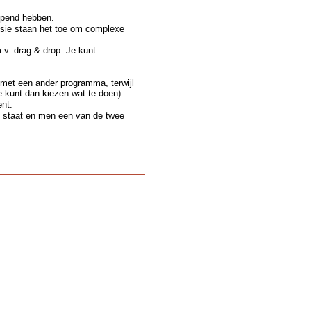
opend hebben.
ssie staan het toe om complexe
v. drag & drop. Je kunt
d met een ander programma, terwijl
e kunt dan kiezen wat te doen).
ent.
 ) staat en men een van de twee