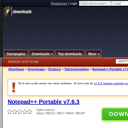
Registreren
|
Login:
Startpagina
Downloads
Top downloads
Meer
8/9/2026 10:07:52 AM
AfterDawn
>
Downloads
>
Desktop
>
Tekstverwerking
>
Notepad++ Portable v7.
Dit is een oude versie van deze software. Je kunt ook de
v7.8.9 (laatste stabiele ve
Notepad++ Portable v7.6.3
Open source
DOW
Vista / Win10 / Win7 / Win8 / WinXP