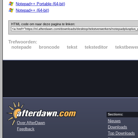
Notepad++ Portable (64-bit)
Notepad++ (64-bit)
HTML code om naar deze pagina te linken:
Trefwoorden:
notepade
broncode
tekst
teksteditor
tekstbewe
Sections:
Nieuws
Over AfterDawn
Downloads
Feedback
Top Downloads