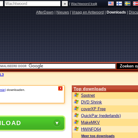
|
Wachtwoord kwijt
AfterDawn
|
Nieuws
|
Vraag en Antwoord
|
Downloads
|
Discu
6.3
Top downloads
X
rsie)
downloaden.
Spotnet
DVD Shrink
coverXP Free
QuickPar (nederlands)
NLOAD
MakeMKV
HWiNFO64
Meer top downloads