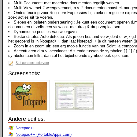
Multi-Document: met meerdere documenten tegelijk werken.
Multi-View: met 2 weergavemodi, b.v. 2 documenten naast elkaar ge
Ondersteuning voor Reguliere Expressies bij zoeken: reguliere expre
zoek acties uit te voeren.
Slepen en loslaten ondersteuning : Je kunt een document openen d.m.
documenten of zelfs een view ook met drag & drop verplaatsen.
Dynamische posities van weergaves
Bestandstatus Auto-detectie: Als je een bestand verwijderd of wijzig
het geopend is in Notepad++, dan laat Notepad++ je dit meteen weten (j
Zoom in en zoom uit: een erg mooie functie van het Scintilla compon
Accentueren d.m.v. accolades: Als code tussen de symbolen { } [ ] (
symbolen aan kilkt, dan zal het bijbehorende symbool ook oplichten.
Stel een correctie voor
Screenshots:
Andere edities:
Notepad++
Notepad++ (PortableApps.com)