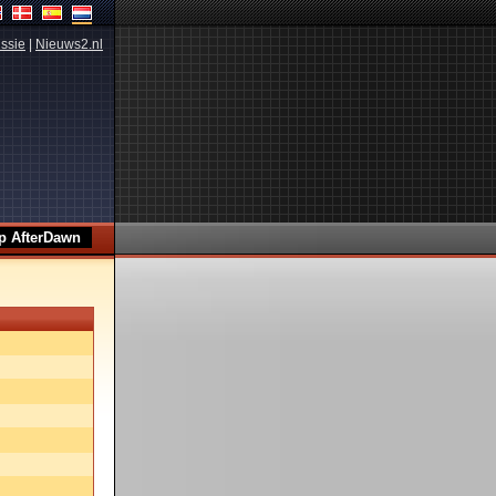
ssie
|
Nieuws2.nl