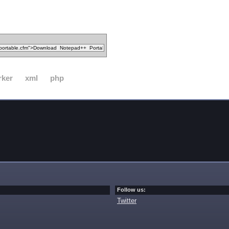
rker
xml
php
Follow us:
Twitter