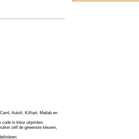
Caml, AutoIt, KiXtart, Matlab en
code in kleur uitprinten.
ruiker zelf de gewenste kleuren,
efiniëren.