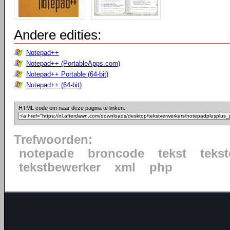
Andere edities:
Notepad++
Notepad++ (PortableApps.com)
Notepad++ Portable (64-bit)
Notepad++ (64-bit)
HTML code om naar deze pagina te linken:
Trefwoorden:
notepade
broncode
tekst
tekst
tekstbewerker
xml
php