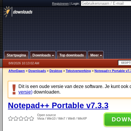
Registreren
|
Login:
Startpagina
Downloads
Top downloads
Meer
8/8/2026 10:13:02 AM
AfterDawn
>
Downloads
>
Desktop
>
Tekstverwerking
>
Notepad++ Portable v7.
Dit is een oude versie van deze software. Je kunt ook
versie)
downloaden.
Notepad++ Portable v7.3.3
Open source
DOW
Vista / Win10 / Win7 / Win8 / WinXP