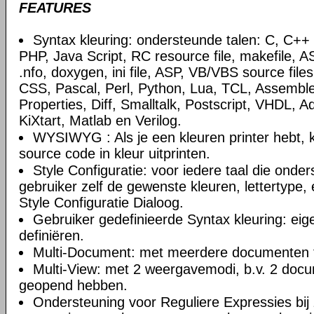
FEATURES
Syntax kleuring: ondersteunde talen: C, C+
PHP, Java Script, RC resource file, makefile, AS
.nfo, doxygen, ini file, ASP, VB/VBS source file
CSS, Pascal, Perl, Python, Lua, TCL, Assemble
Properties, Diff, Smalltalk, Postscript, VHDL, A
KiXtart, Matlab en Verilog.
WYSIWYG : Als je een kleuren printer hebt, k
source code in kleur uitprinten.
Style Configuratie: voor iedere taal die onde
gebruiker zelf de gewenste kleuren, lettertype, 
Style Configuratie Dialoog.
Gebruiker gedefinieerde Syntax kleuring: eig
definiëren.
Multi-Document: met meerdere documenten t
Multi-View: met 2 weergavemodi, b.v. 2 doc
geopend hebben.
Ondersteuning voor Reguliere Expressies bij 