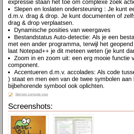
expressie staan het toe om complexe zoek actie
Slepen en loslaten ondersteuning : Je kunt
d.m.v. drag & drop. Je kunt documenten of zel
drag & drop verplaatsen.
Dynamische posities van weergaves
Bestandstatus Auto-detectie: Als je een besta
met een ander programma, terwijl het geopend
laat Notepad++ je dit meteen weten (je kunt da
Zoom in en zoom uit: een erg mooie functie va
component.
Accentueren d.m.v. accolades: Als code tusse
) staat en men een van de twee symbolen aan ki
bijbehorende symbool ook oplichten.
Stel een correctie voor
Screenshots: