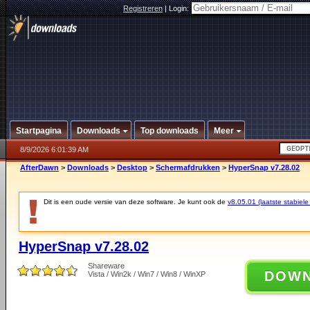
Registreren
|
Login:
Startpagina
Downloads
Top downloads
Meer
8/9/2026 6:01:39 AM
AfterDawn
>
Downloads
>
Desktop
>
Schermafdrukken
>
HyperSnap v7.28.02
Dit is een oude versie van deze software. Je kunt ook de
v8.05.01 (laatste stabiele
HyperSnap v7.28.02
Shareware
DOW
Vista / Win2k / Win7 / Win8 / WinXP