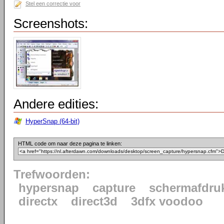
Stel een correctie voor
Screenshots:
Andere edities:
HyperSnap (64-bit)
HTML code om naar deze pagina te linken:
Trefwoorden:
hypersnap
capture
schermafdru
directx
direct3d
3dfx voodoo