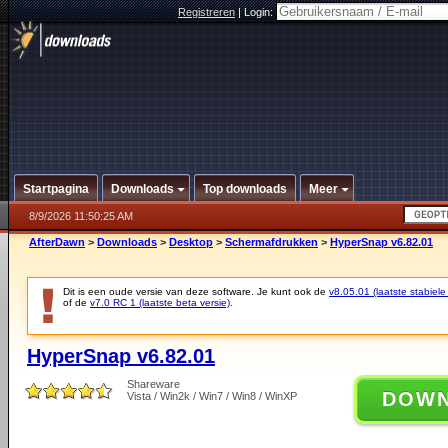
Registreren
|
Login:
Startpagina
Downloads
Top downloads
Meer
8/9/2026 11:50:25 AM
AfterDawn
>
Downloads
>
Desktop
>
Schermafdrukken
>
HyperSnap v6.82.01
Dit is een oude versie van deze software. Je kunt ook de
v8.05.01 (laatste stabiele
of de
v7.0 RC 1 (laatste beta versie)
.
HyperSnap v6.82.01
Shareware
DOW
Vista / Win2k / Win7 / Win8 / WinXP