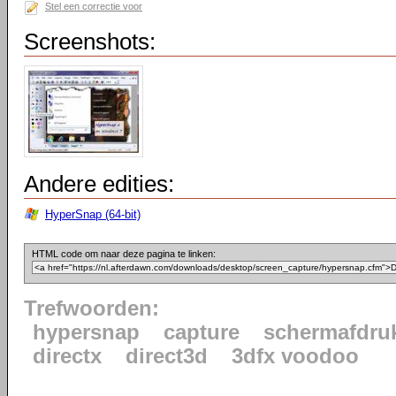
Stel een correctie voor
Screenshots:
Andere edities:
HyperSnap (64-bit)
HTML code om naar deze pagina te linken:
Trefwoorden:
hypersnap
capture
schermafdru
directx
direct3d
3dfx voodoo