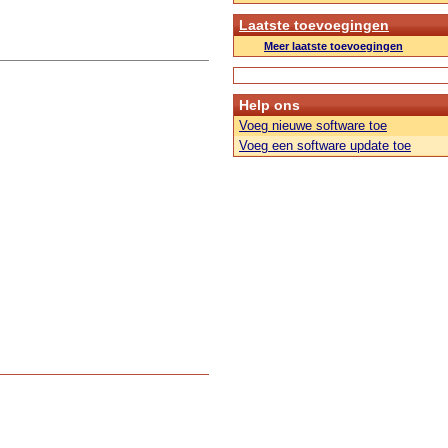
Laatste toevoegingen
Meer laatste toevoegingen
Help ons
Voeg nieuwe software toe
Voeg een software update toe