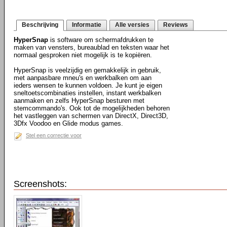
Beschrijving
Informatie
Alle versies
Reviews
HyperSnap
is software om schermafdrukken te
maken van vensters, bureaublad en teksten waar het
normaal gesproken niet mogelijk is te kopiëren.
HyperSnap is veelzijdig en gemakkelijk in gebruik,
met aanpasbare mneu's en werkbalken om aan
ieders wensen te kunnen voldoen. Je kunt je eigen
sneltoetscombinaties instellen, instant werkbalken
aanmaken en zelfs HyperSnap besturen met
stemcommando's. Ook tot de mogelijkheden behoren
het vastleggen van schermen van DirectX, Direct3D,
3Dfx Voodoo en Glide modus games.
Stel een correctie voor
Screenshots: