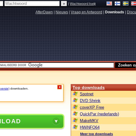
|
Wachtwoord kwijt
AfterDawn
|
Nieuws
|
Vraag en Antwoord
|
Downloads
|
Discu
Top downloads
X
 versie)
downloaden.
Spotnet
DVD Shrink
coverXP Free
QuickPar (nederlands)
NLOAD
MakeMKV
HWiNFO64
Meer top downloads