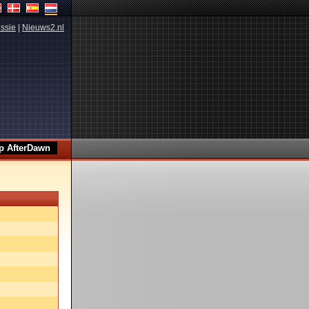
ssie
|
Nieuws2.nl