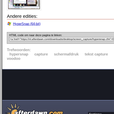
Andere edities:
HyperSnap (64-bit)
HTML code om naar deze pagina te linken:
Trefwoorden:
hypersnap
capture
schermafdruk
tekst capture
voodoo