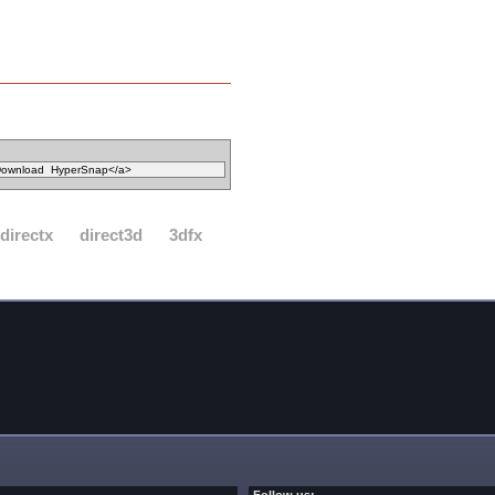
directx
direct3d
3dfx