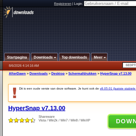
Registreren
|
Login:
Startpagina
Downloads
Top downloads
Meer
8/6/2026 4:14:16 AM
AfterDawn
>
Downloads
>
Desktop
>
Schermafdrukken
>
HyperSnap v7.13.00
Dit is een oude versie van deze software. Je kunt ook de
v8.05.01 (laatste stabiele
HyperSnap v7.13.00
Shareware
DOW
Vista / Win2k / Win7 / Win8 / WinXP