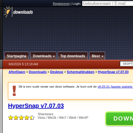
Registreren
|
Login:
Startpagina
Downloads
Top downloads
Meer
8/6/2026 5:13:18 AM
AfterDawn
>
Downloads
>
Desktop
>
Schermafdrukken
>
HyperSnap v7.07.03
Dit is een oude versie van deze software. Je kunt ook de
v8.05.01 (laatste stabiele
HyperSnap v7.07.03
Shareware
DOW
Vista / Win2k / Win7 / Win8 / WinXP