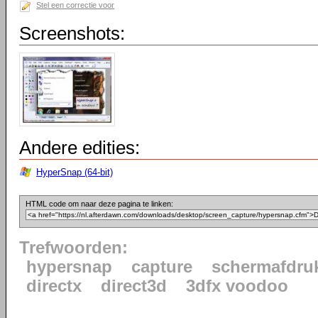
Stel een correctie voor
Screenshots:
Andere edities:
HyperSnap (64-bit)
HTML code om naar deze pagina te linken:
Trefwoorden:
hypersnap
capture
schermafdru
directx
direct3d
3dfx voodoo