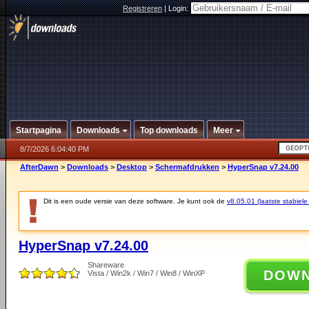
Registreren
|
Login:
Startpagina
Downloads
Top downloads
Meer
8/7/2026 6:04:40 PM
AfterDawn
>
Downloads
>
Desktop
>
Schermafdrukken
>
HyperSnap v7.24.00
Dit is een oude versie van deze software. Je kunt ook de
v8.05.01 (laatste stabiele
HyperSnap v7.24.00
Shareware
DOW
Vista / Win2k / Win7 / Win8 / WinXP