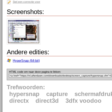
Stel een correctie voor
Screenshots:
Andere edities:
HyperSnap (64-bit)
HTML code om naar deze pagina te linken:
Trefwoorden:
hypersnap
capture
schermafdru
directx
direct3d
3dfx voodoo