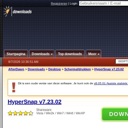
Registreren
|
Login:
Startpagina
Downloads
Top downloads
Meer
8/7/2026 10:36:51 AM
AfterDawn
>
Downloads
>
Desktop
>
Schermafdrukken
>
HyperSnap v7.23.02
Dit is een oude versie van deze software. Je kunt ook de
v8.05.01 (laatste stabiele
HyperSnap v7.23.02
Shareware
DOW
Vista / Win2k / Win7 / Win8 / WinXP