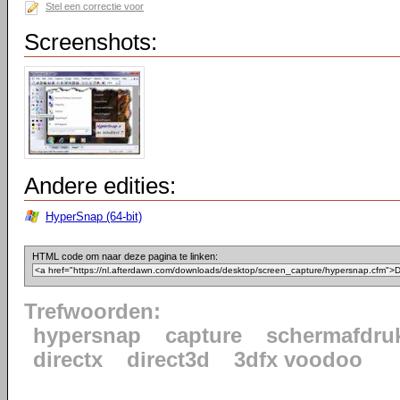
Stel een correctie voor
Screenshots:
Andere edities:
HyperSnap (64-bit)
HTML code om naar deze pagina te linken:
Trefwoorden:
hypersnap
capture
schermafdru
directx
direct3d
3dfx voodoo