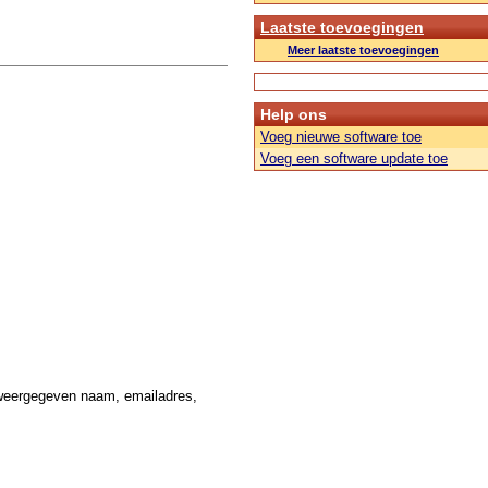
Laatste toevoegingen
Meer laatste toevoegingen
Help ons
Voeg nieuwe software toe
Voeg een software update toe
weergegeven naam, emailadres,