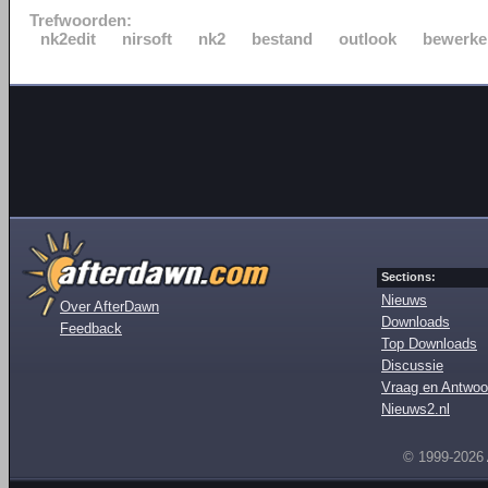
Trefwoorden:
nk2edit
nirsoft
nk2
bestand
outlook
bewerke
Sections:
Nieuws
Over AfterDawn
Downloads
Feedback
Top Downloads
Discussie
Vraag en Antwoo
Nieuws2.nl
© 1999-2026