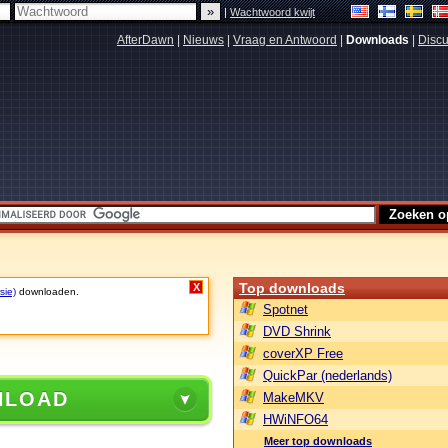
|
Wachtwoord kwijt
AfterDawn
|
Nieuws
|
Vraag en Antwoord
|
Downloads
|
Discu
Top downloads
X
sie)
downloaden.
Spotnet
DVD Shrink
coverXP Free
QuickPar (nederlands)
NLOAD
MakeMKV
HWiNFO64
Meer top downloads