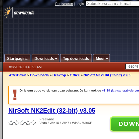
Registreren
|
Login:
Startpagina
Downloads
Top downloads
Meer
8/8/2026 10:45:51 AM
AfterDawn
>
Downloads
>
Desktop
>
Office
>
NirSoft NK2Edit (32-bit) v3.05
Dit is een oude versie van deze software. Je kunt ook de
v3.39 (laatste stabiele ver
NirSoft NK2Edit (32-bit) v3.05
Freeware
DOW
Vista / Win10 / Win7 / Win8 / WinXP