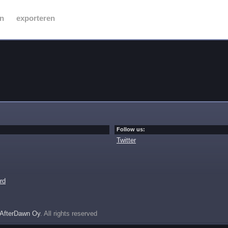
n
exporteren
Follow us:
Twitter
rd
AfterDawn Oy
. All rights reserved