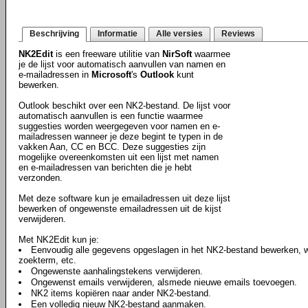
Beschrijving
Informatie
Alle versies
Reviews
NK2Edit
is een freeware utilitie van
NirSoft
waarmee
je de lijst voor automatisch aanvullen van namen en
e-mailadressen in
Microsoft
's
Outlook
kunt
bewerken.
Outlook beschikt over een NK2-bestand. De lijst voor
automatisch aanvullen is een functie waarmee
suggesties worden weergegeven voor namen en e-
mailadressen wanneer je deze begint te typen in de
vakken Aan, CC en BCC. Deze suggesties zijn
mogelijke overeenkomsten uit een lijst met namen
en e-mailadressen van berichten die je hebt
verzonden.
Met deze software kun je emailadressen uit deze lijst
bewerken of ongewenste emailadressen uit de kijst
verwijderen.
Met NK2Edit kun je:
Eenvoudig alle gegevens opgeslagen in het NK2-bestand bewerken, 
zoekterm, etc.
Ongewenste aanhalingstekens verwijderen.
Ongewenst emails verwijderen, alsmede nieuwe emails toevoegen.
NK2 items kopiëren naar ander NK2-bestand.
Een volledig nieuw NK2-bestand aanmaken.