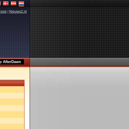
ssie
|
Nieuws2.nl