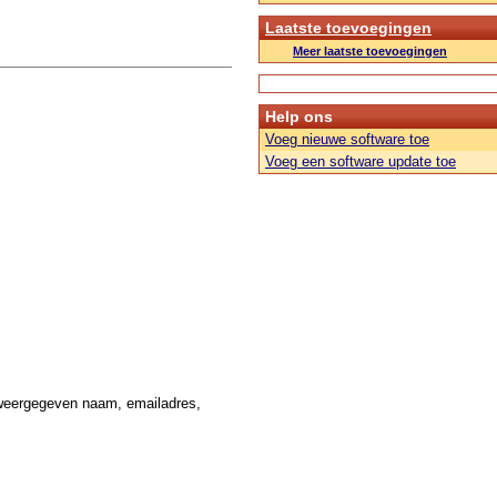
Laatste toevoegingen
Meer laatste toevoegingen
Help ons
Voeg nieuwe software toe
Voeg een software update toe
weergegeven naam, emailadres,