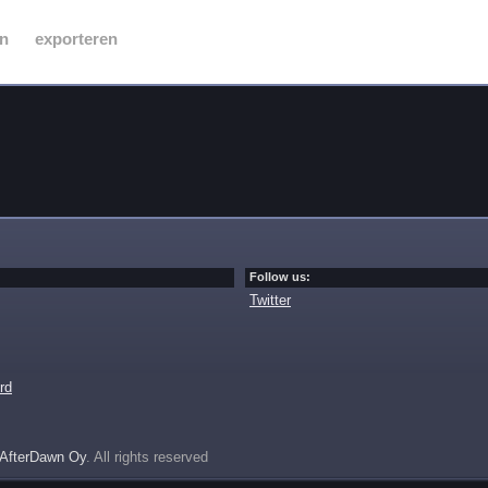
n
exporteren
Follow us:
Twitter
rd
AfterDawn Oy
. All rights reserved