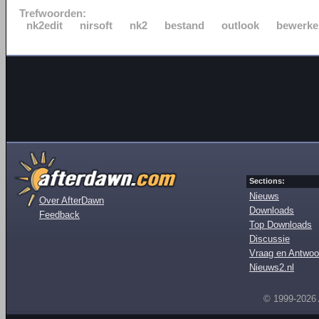
Trefwoorden:
nk2edit
nirsoft
nk2
bestand
outlook
bewerke
Sections:
Nieuws
Over AfterDawn
Downloads
Feedback
Top Downloads
Discussie
Vraag en Antwoo
Nieuws2.nl
© 1999-2026