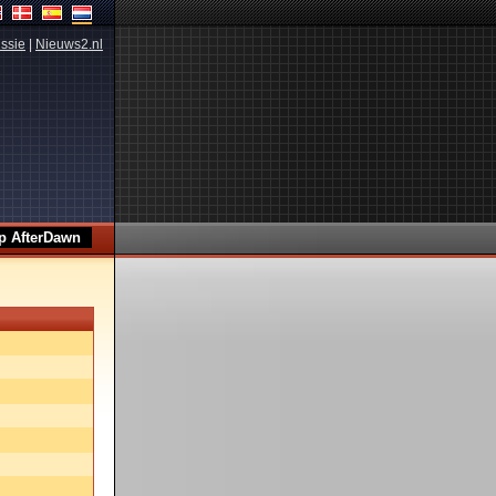
ssie
|
Nieuws2.nl