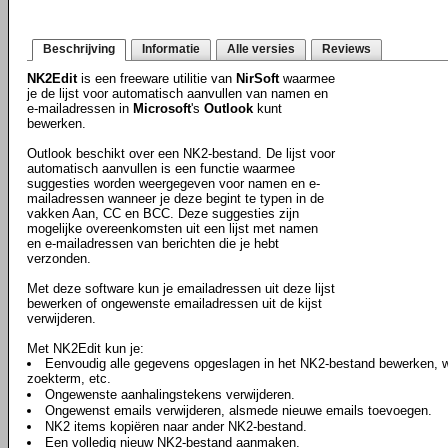
Beschrijving
Informatie
Alle versies
Reviews
NK2Edit
is een freeware utilitie van
NirSoft
waarmee
je de lijst voor automatisch aanvullen van namen en
e-mailadressen in
Microsoft
's
Outlook
kunt
bewerken.
Outlook beschikt over een NK2-bestand. De lijst voor
automatisch aanvullen is een functie waarmee
suggesties worden weergegeven voor namen en e-
mailadressen wanneer je deze begint te typen in de
vakken Aan, CC en BCC. Deze suggesties zijn
mogelijke overeenkomsten uit een lijst met namen
en e-mailadressen van berichten die je hebt
verzonden.
Met deze software kun je emailadressen uit deze lijst
bewerken of ongewenste emailadressen uit de kijst
verwijderen.
Met NK2Edit kun je:
Eenvoudig alle gegevens opgeslagen in het NK2-bestand bewerken, 
zoekterm, etc.
Ongewenste aanhalingstekens verwijderen.
Ongewenst emails verwijderen, alsmede nieuwe emails toevoegen.
NK2 items kopiëren naar ander NK2-bestand.
Een volledig nieuw NK2-bestand aanmaken.