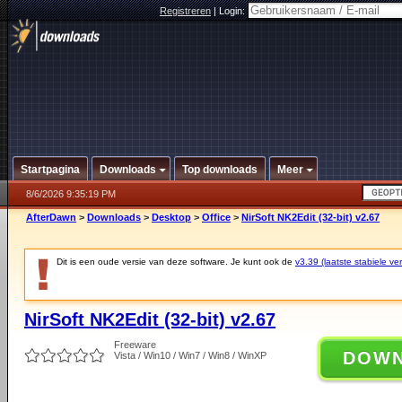
Registreren
|
Login:
Startpagina
Downloads
Top downloads
Meer
8/6/2026 9:35:19 PM
AfterDawn
>
Downloads
>
Desktop
>
Office
>
NirSoft NK2Edit (32-bit) v2.67
Dit is een oude versie van deze software. Je kunt ook de
v3.39 (laatste stabiele ver
NirSoft NK2Edit (32-bit) v2.67
Freeware
DOW
Vista / Win10 / Win7 / Win8 / WinXP