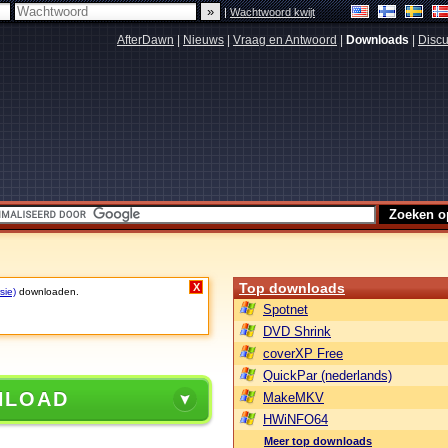
|
Wachtwoord kwijt
AfterDawn
|
Nieuws
|
Vraag en Antwoord
|
Downloads
|
Discu
Top downloads
X
sie)
downloaden.
Spotnet
DVD Shrink
coverXP Free
QuickPar (nederlands)
NLOAD
MakeMKV
HWiNFO64
Meer top downloads