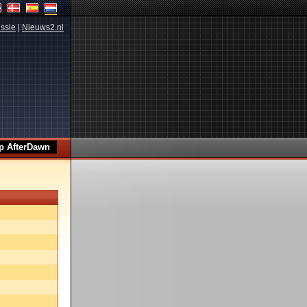
ssie
|
Nieuws2.nl