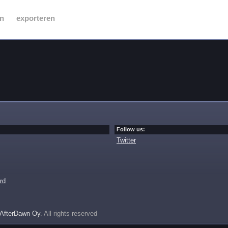
n
exporteren
Follow us:
Twitter
rd
AfterDawn Oy
. All rights reserved