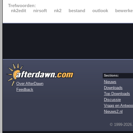
Trefwoorden:
nk2edit
nirsoft
nk2
bestand
outlook
bewerke
Sections:
Nieuws
Over AfterDawn
Downloads
Feedback
Top Downloads
Discussie
Vraag en Antwoo
Nieuws2.nl
© 1999-2026