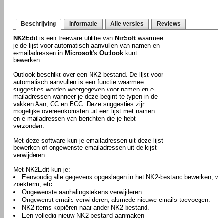
Beschrijving
Informatie
Alle versies
Reviews
NK2Edit
is een freeware utilitie van
NirSoft
waarmee
je de lijst voor automatisch aanvullen van namen en
e-mailadressen in
Microsoft
's
Outlook
kunt
bewerken.
Outlook beschikt over een NK2-bestand. De lijst voor
automatisch aanvullen is een functie waarmee
suggesties worden weergegeven voor namen en e-
mailadressen wanneer je deze begint te typen in de
vakken Aan, CC en BCC. Deze suggesties zijn
mogelijke overeenkomsten uit een lijst met namen
en e-mailadressen van berichten die je hebt
verzonden.
Met deze software kun je emailadressen uit deze lijst
bewerken of ongewenste emailadressen uit de kijst
verwijderen.
Met NK2Edit kun je:
Eenvoudig alle gegevens opgeslagen in het NK2-bestand bewerken, 
zoekterm, etc.
Ongewenste aanhalingstekens verwijderen.
Ongewenst emails verwijderen, alsmede nieuwe emails toevoegen.
NK2 items kopiëren naar ander NK2-bestand.
Een volledig nieuw NK2-bestand aanmaken.