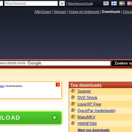
|
Wachtwoord kwijt
AfterDawn
|
Nieuws
|
Vraag en Antwoord
|
Downloads
|
Discu
Top downloads
X
sie)
downloaden.
Spotnet
DVD Shrink
coverXP Free
QuickPar (nederlands)
NLOAD
MakeMKV
HWiNFO64
Meer top downloads