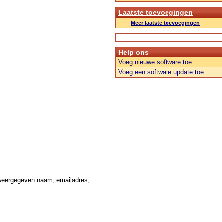
Laatste toevoegingen
Meer laatste toevoegingen
Help ons
Voeg nieuwe software toe
Voeg een software update toe
weergegeven naam, emailadres,