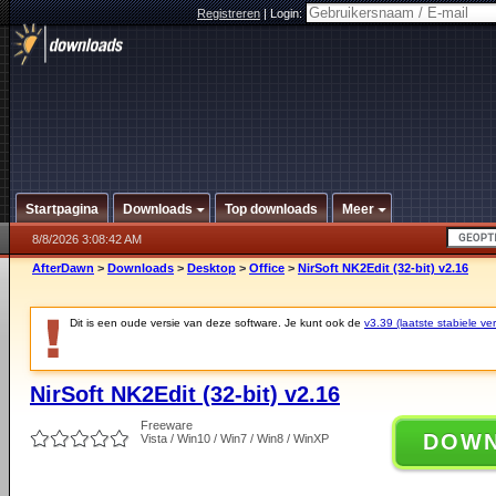
Registreren
|
Login:
Startpagina
Downloads
Top downloads
Meer
8/8/2026 3:08:42 AM
AfterDawn
>
Downloads
>
Desktop
>
Office
>
NirSoft NK2Edit (32-bit) v2.16
Dit is een oude versie van deze software. Je kunt ook de
v3.39 (laatste stabiele ver
NirSoft NK2Edit (32-bit) v2.16
Freeware
DOW
Vista / Win10 / Win7 / Win8 / WinXP