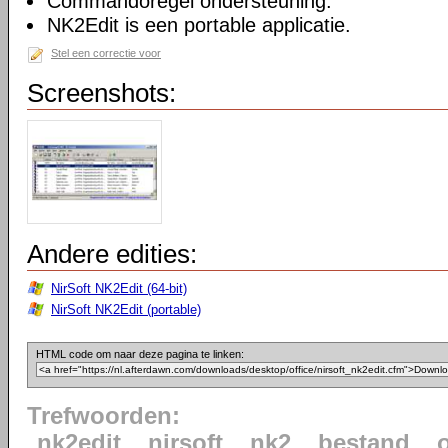
Commandoregel ondersteuning.
NK2Edit is een portable applicatie.
Stel een correctie voor
Screenshots:
Andere edities:
NirSoft NK2Edit (64-bit)
NirSoft NK2Edit (portable)
HTML code om naar deze pagina te linken:
Trefwoorden:
nk2edit
nirsoft
nk2
bestand