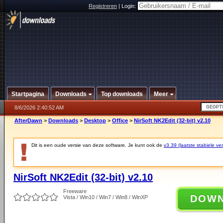
Registreren
|
Login:
Startpagina
Downloads
Top downloads
Meer
8/6/2026 2:40:52 AM
AfterDawn
>
Downloads
>
Desktop
>
Office
>
NirSoft NK2Edit (32-bit) v2.10
Dit is een oude versie van deze software. Je kunt ook de
v3.39 (laatste stabiele ver
NirSoft NK2Edit (32-bit) v2.10
Freeware
DOW
Vista / Win10 / Win7 / Win8 / WinXP