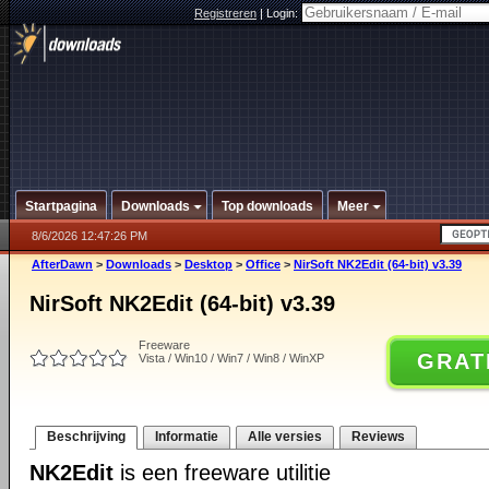
Registreren
|
Login:
Startpagina
Downloads
Top downloads
Meer
8/6/2026 12:47:26 PM
AfterDawn
>
Downloads
>
Desktop
>
Office
>
NirSoft NK2Edit (64-bit) v3.39
NirSoft NK2Edit (64-bit) v3.39
Freeware
GRAT
Vista / Win10 / Win7 / Win8 / WinXP
Beschrijving
Informatie
Alle versies
Reviews
NK2Edit
is een freeware utilitie