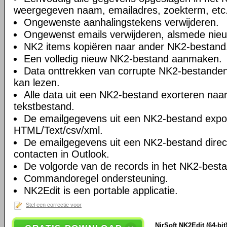
weergegeven naam, emailadres, zoekterm, etc
Ongewenste aanhalingstekens verwijderen.
Ongewenst emails verwijderen, alsmede nie
NK2 items kopiëren naar ander NK2-bestand
Een volledig nieuw NK2-bestand aanmaken.
Data onttrekken van corrupte NK2-bestanden
kan lezen.
Alle data uit een NK2-bestand exorteren naa
tekstbestand.
De emailgegevens uit een NK2-bestand expo
HTML/Text/csv/xml.
De emailgegevens uit een NK2-bestand direc
contacten in Outlook.
De volgorde van de records in het NK2-best
Commandoregel ondersteuning.
NK2Edit is een portable applicatie.
Stel een correctie voor
NirSoft NK2Edit (64-bit