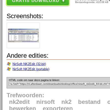
GRATIS DOWNLOAD
Bestandsgrootte: 413.08 kB
Screenshots:
Andere edities:
NirSoft NK2Edit (32-bit)
NirSoft NK2Edit (portable)
HTML code om naar deze pagina te linken:
Trefwoorden:
nk2edit
nirsoft
nk2
bestand
bewerken
exporteren