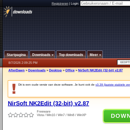
Registreren
|
Login:
Startpagina
Downloads
Top downloads
Meer
8/7/2026 2:09:25 PM
AfterDawn
>
Downloads
>
Desktop
>
Office
>
NirSoft NK2Edit (32-bit) v2.87
Dit is een oude versie van deze software. Je kunt ook de
v3.39 (laatste stabiele ver
NirSoft NK2Edit (32-bit) v2.87
Freeware
DOW
Vista / Win10 / Win7 / Win8 / WinXP