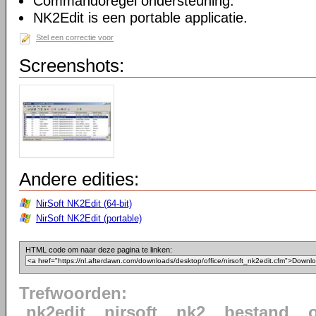
Commandoregel ondersteuning.
NK2Edit is een portable applicatie.
Stel een correctie voor
Screenshots:
Andere edities:
NirSoft NK2Edit (64-bit)
NirSoft NK2Edit (portable)
HTML code om naar deze pagina te linken:
Trefwoorden:
nk2edit
nirsoft
nk2
bestand