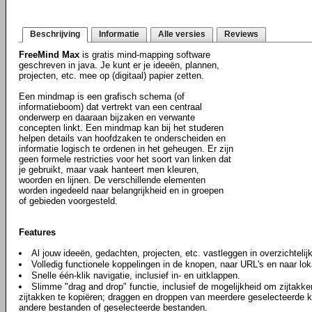
Beschrijving
Informatie
Alle versies
Reviews
FreeMind Max
is gratis mind-mapping software
geschreven in java. Je kunt er je ideeën, plannen,
projecten, etc. mee op (digitaal) papier zetten.
Een mindmap is een grafisch schema (of
informatieboom) dat vertrekt van een centraal
onderwerp en daaraan bijzaken en verwante
concepten linkt. Een mindmap kan bij het studeren
helpen details van hoofdzaken te onderscheiden en
informatie logisch te ordenen in het geheugen. Er zijn
geen formele restricties voor het soort van linken dat
je gebruikt, maar vaak hanteert men kleuren,
woorden en lijnen. De verschillende elementen
worden ingedeeld naar belangrijkheid en in groepen
of gebieden voorgesteld.
Features
Al jouw ideeën, gedachten, projecten, etc. vastleggen in overzichteli
Volledig functionele koppelingen in de knopen, naar URL's en naar lo
Snelle één-klik navigatie, inclusief in- en uitklappen.
Slimme "drag and drop" functie, inclusief de mogelijkheid om zijtakken
zijtakken te kopiëren; draggen en droppen van meerdere geselecteerde kn
andere bestanden of geselecteerde bestanden.