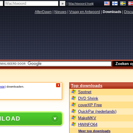
|
Wachtwoord kwijt
AfterDawn
|
Nieuws
|
Vraag en Antwoord
|
Downloads
|
Discu
Top downloads
X
rsie)
downloaden.
Spotnet
DVD Shrink
coverXP Free
QuickPar (nederlands)
NLOAD
MakeMKV
HWiNFO64
Meer top downloads