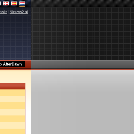
ssie
|
Nieuws2.nl