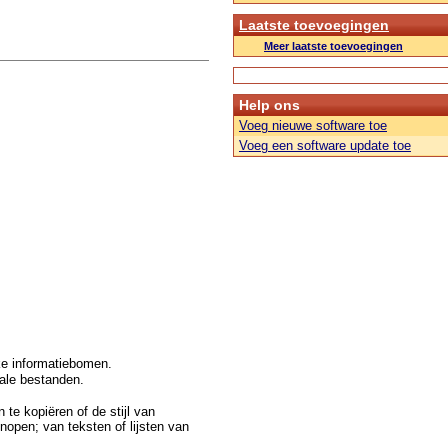
Laatste toevoegingen
Meer laatste toevoegingen
Help ons
Voeg nieuwe software toe
Voeg een software update toe
jke informatiebomen.
kale bestanden.
 te kopiëren of de stijl van
open; van teksten of lijsten van