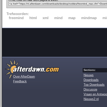
HTML code om naar deze pagina te linken:
Trefwoorden:
freemind
html
xml
mind
map
mindmap
mi
Sections:
Nieuws
Over AfterDawn
Downloads
Feedback
Top Downloads
Discussie
Vraag en Antwoo
Nieuws2.nl