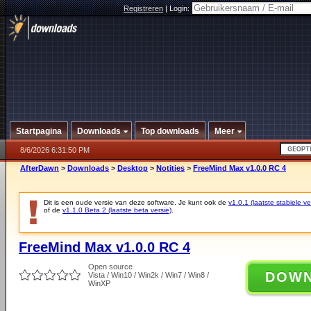
Registreren
|
Login:
Startpagina
Downloads
Top downloads
Meer
8/6/2026 6:31:50 PM
AfterDawn
>
Downloads
>
Desktop
>
Notities
>
FreeMind Max v1.0.0 RC 4
Dit is een oude versie van deze software. Je kunt ook de
v1.0.1 (laatste stabiele ve
of de
v1.1.0 Beta 2 (laatste beta versie)
.
FreeMind Max v1.0.0 RC 4
Open source
DOW
Vista / Win10 / Win2k / Win7 / Win8 /
WinXP