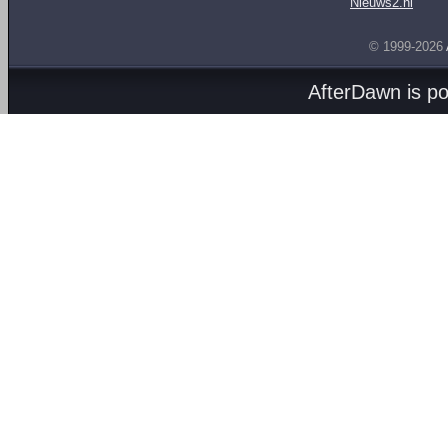
Nieuws2.nl
© 1999-2026
AfterDawn is p