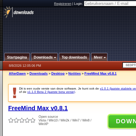
Registreren
|
Login:
Startpagina
Downloads
Top downloads
Meer
8/8/2026 12:05:06 PM
AfterDawn
>
Downloads
>
Desktop
>
Notities
>
FreeMind Max v0.8.1
Dit is een oude versie van deze software. Je kunt ook de
v1.0.1 (laatste stabiele ve
of de
v1.1.0 Beta 2 (laatste beta versie)
.
FreeMind Max v0.8.1
Open source
DOW
Vista / Win10 / Win2k / Win7 / Win8 /
WinXP