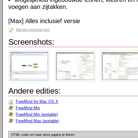
voegen aan zijtakken.
[Max] Alles inclusief versie
Stel een correctie voor
Screenshots:
Andere edities:
FreeMind for Mac OS X
FreeMind Min
FreeMind Min (portable)
FreeMind Max (portable)
HTML code om naar deze pagina te linken: