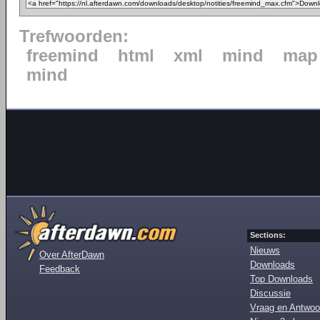
Trefwoorden:
freemind
html
xml
mind
map
mind
Sections:
Nieuws
Over AfterDawn
Downloads
Feedback
Top Downloads
Discussie
Vraag en Antwoo