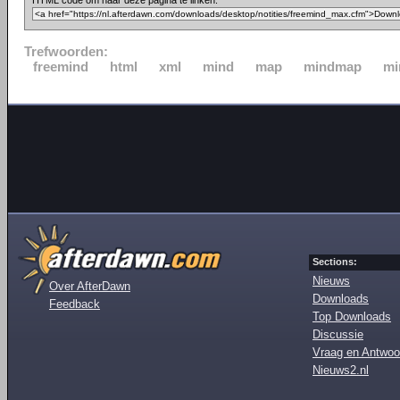
HTML code om naar deze pagina te linken:
Trefwoorden:
freemind
html
xml
mind
map
mindmap
mi
Sections:
Nieuws
Over AfterDawn
Downloads
Feedback
Top Downloads
Discussie
Vraag en Antwoo
Nieuws2.nl