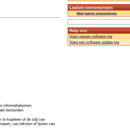
Laatste toevoegingen
Meer laatste toevoegingen
Help ons
Voeg nieuwe software toe
Voeg een software update toe
jke informatiebomen.
kale bestanden.
 te kopiëren of de stijl van
open; van teksten of lijsten van