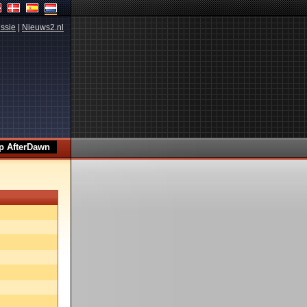
ssie
|
Nieuws2.nl