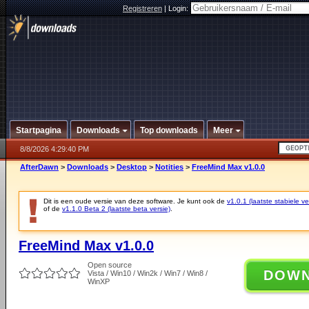
Registreren
|
Login:
Startpagina
Downloads
Top downloads
Meer
8/8/2026 4:29:40 PM
AfterDawn
>
Downloads
>
Desktop
>
Notities
>
FreeMind Max v1.0.0
Dit is een oude versie van deze software. Je kunt ook de
v1.0.1 (laatste stabiele ve
of de
v1.1.0 Beta 2 (laatste beta versie)
.
FreeMind Max v1.0.0
Open source
DOW
Vista / Win10 / Win2k / Win7 / Win8 /
WinXP