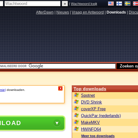
|
Wachtwoord kwijt
AfterDawn
|
Nieuws
|
Vraag en Antwoord
|
Downloads
|
Discu
Top downloads
X
rsie)
downloaden.
Spotnet
DVD Shrink
coverXP Free
QuickPar (nederlands)
NLOAD
MakeMKV
HWiNFO64
Meer top downloads