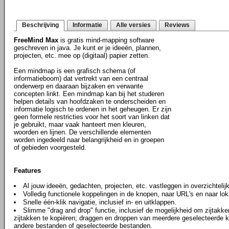
Beschrijving
Informatie
Alle versies
Reviews
FreeMind Max
is gratis mind-mapping software
geschreven in java. Je kunt er je ideeën, plannen,
projecten, etc. mee op (digitaal) papier zetten.
Een mindmap is een grafisch schema (of
informatieboom) dat vertrekt van een centraal
onderwerp en daaraan bijzaken en verwante
concepten linkt. Een mindmap kan bij het studeren
helpen details van hoofdzaken te onderscheiden en
informatie logisch te ordenen in het geheugen. Er zijn
geen formele restricties voor het soort van linken dat
je gebruikt, maar vaak hanteert men kleuren,
woorden en lijnen. De verschillende elementen
worden ingedeeld naar belangrijkheid en in groepen
of gebieden voorgesteld.
Features
Al jouw ideeën, gedachten, projecten, etc. vastleggen in overzichteli
Volledig functionele koppelingen in de knopen, naar URL's en naar lo
Snelle één-klik navigatie, inclusief in- en uitklappen.
Slimme "drag and drop" functie, inclusief de mogelijkheid om zijtakken
zijtakken te kopiëren; draggen en droppen van meerdere geselecteerde kn
andere bestanden of geselecteerde bestanden.