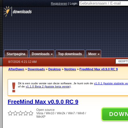
Registreren
|
Login:
Startpagina
Downloads
Top downloads
Meer
8/7/2026 4:21:12 AM
AfterDawn
>
Downloads
>
Desktop
>
Notities
>
FreeMind Max v0.9.0 RC 9
Dit is een oude versie van deze software. Je kunt ook de
v1.0.1 (laatste stabiele ve
of de
v1.1.0 Beta 2 (laatste beta versie)
.
FreeMind Max v0.9.0 RC 9
Open source
DOW
Vista / Win10 / Win2k / Win7 / Win8 /
WinXP