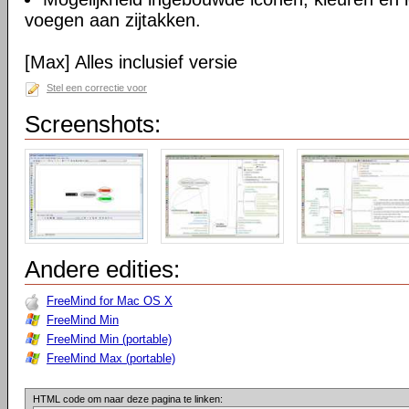
voegen aan zijtakken.
[Max] Alles inclusief versie
Stel een correctie voor
Screenshots:
Andere edities:
FreeMind for Mac OS X
FreeMind Min
FreeMind Min (portable)
FreeMind Max (portable)
HTML code om naar deze pagina te linken: