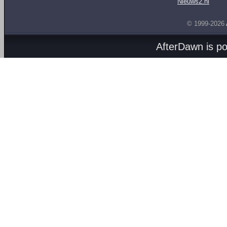
Nieuws2.nl
© 1999-2026
AfterDawn is p