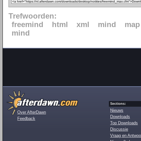
Trefwoorden:
freemind
html
xml
mind
map
mind
Sections:
Nieuws
Over AfterDawn
Downloads
Feedback
Top Downloads
Discussie
Vraag en Antwoo