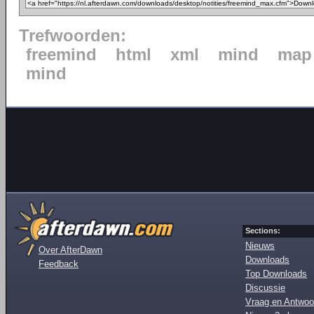
Trefwoorden:
freemind
html
xml
mind
map
mind
Sections:
Nieuws
Over AfterDawn
Downloads
Feedback
Top Downloads
Discussie
Vraag en Antwoo