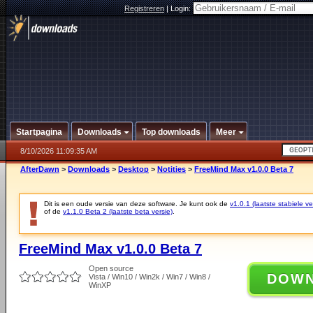
Registreren
|
Login:
Startpagina
Downloads
Top downloads
Meer
8/10/2026 11:09:35 AM
AfterDawn
>
Downloads
>
Desktop
>
Notities
>
FreeMind Max v1.0.0 Beta 7
Dit is een oude versie van deze software. Je kunt ook de
v1.0.1 (laatste stabiele ve
of de
v1.1.0 Beta 2 (laatste beta versie)
.
FreeMind Max v1.0.0 Beta 7
Open source
DOW
Vista / Win10 / Win2k / Win7 / Win8 /
WinXP