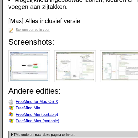
voegen aan zijtakken.
[Max] Alles inclusief versie
Stel een correctie voor
Screenshots:
Andere edities:
FreeMind for Mac OS X
FreeMind Min
FreeMind Min (portable)
FreeMind Max (portable)
HTML code om naar deze pagina te linken: