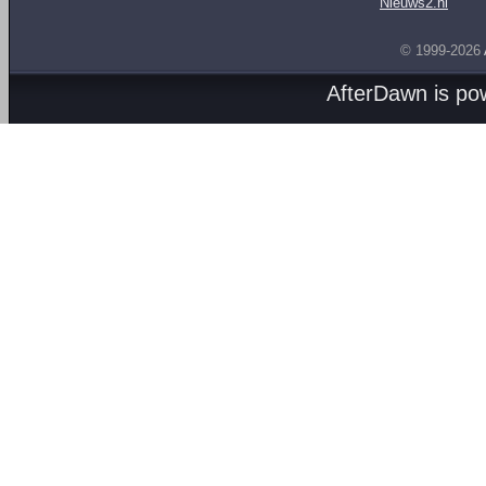
Nieuws2.nl
© 1999-2026
AfterDawn is p